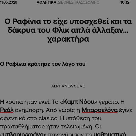
16:12
11.05.2026
ΑΘΛΗΤΙΚΑ
ΔΙΕΘΝΕΣ ΠΟΔΟΣΦΑΙΡΟ
Ο Ραφίνια το είχε υποσχεθεί και τα
δάκρυα του Φλικ απλά άλλαξαν…
χαρακτήρα
Ο Ραφίνια κράτησε τον λόγο του
ALPHANEWSLIVE
Η κούπα ήταν εκεί. Το «
Καμπ Νόου
» γεμάτο. Η
Ρεάλ
ανήμπορη. Από νωρίς η
Μπαρσελόνα
έγινε
αφεντικό στο clasico. Η υπόθεση του
πρωταθλήματος ήταν τελειωμένη. Οι
«
μπλαουγκράνα
» πανηγύρισαν τη
μαθηματική