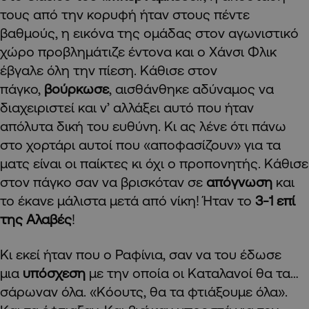
τους από την κορυφή ήταν στους πέντε
βαθμούς, η εικόνα της ομάδας στον αγωνιστικό
χώρο προβλημάτιζε έντονα και ο Χάνσι Φλικ
έβγαλε όλη την πίεση. Κάθισε στον
πάγκο,
βούρκωσε
, αισθάνθηκε αδύναμος να
διαχειριστεί και ν’ αλλάξει αυτό που ήταν
απόλυτα δική του ευθύνη. Κι ας λένε ότι πάνω
στο χορτάρι αυτοί που «αποφασίζουν» για τα
ματς είναι οι παίκτες κι όχι ο προπονητής. Κάθισε
στον πάγκο σαν να βρισκόταν σε
απόγνωση
και
το έκανε μάλιστα μετά από νίκη! Ήταν το
3-1 επί
της Αλαβές
!
Κι εκεί ήταν που ο Ραφίνια, σαν να του έδωσε
μια
υπόσχεση
με την οποία οι Καταλανοί θα τα…
σάρωναν όλα. «Κόουτς, θα τα φτιάξουμε όλα».