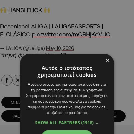
HANSI FLICK
DesenlaceLALIGA | LALIGAEASPORTS |
ELCLÁSICO
pic.twitter.com/mQRHjKcVUC
— LALIGA (@LaLiga)
May 10, 2026
*πηγή φωτογραφίας: AP
×
Αυτός ο ιστότοπος
χρησιμοποιεί cookies
Alpha Podcasts
Αυτός ο ιστότοπος χρησιμοποιεί cookies για
τη βελτίωση της εμπειρίας των χρηστών.
Χρησιμοποιώντας τον ιστότοπό μας, παρέχετε
τη συγκατάθεσή σας για όλα τα cookies
ΜΠΑΡΣΕΛΟΝΑ
ΠΡΩΤΑΘΛΗΜΑ
σύμφωνα με την Πολιτική μας για τα cookies.
Διαβάστε περισσότερα
ΡΑΦΙΝΙΑ
ΥΠΟΣΧΕΣΗ
ΧΑΝΣΙ ΦΛΙΚ
SHOW ALL PARTNERS
(1916) →
Advertisement