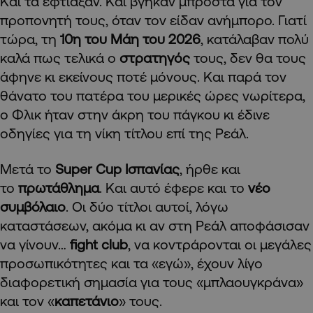
Και τα έφτιαξαν. Και βγήκαν μπροστά για τον
προπονητή τους, όταν τον είδαν ανήμπορο. Γιατί
τώρα, τη
10η του Μάη του 2026
, κατάλαβαν πολύ
καλά πως τελικά ο
στρατηγός
τους, δεν θα τους
άφηνε κι εκείνους ποτέ μόνους. Και παρά τον
θάνατο του πατέρα του μερικές ώρες νωρίτερα,
ο Φλικ ήταν στην άκρη του πάγκου κι έδινε
οδηγίες για τη νίκη τίτλου επί της Ρεάλ.
Μετά το
Super Cup Ισπανίας
, ήρθε και
το
πρωτάθλημα
. Και αυτό έφερε και το
νέο
συμβόλαιο
. Οι δύο τίτλοι αυτοί, λόγω
καταστάσεων, ακόμα κι αν στη Ρεάλ αποφάσισαν
να γίνουν…
fight club
, να κοντράρονται οι μεγάλες
προσωπικότητες και τα «εγώ», έχουν λίγο
διαφορετική σημασία για τους «μπλαουγκράνα»
και τον «
καπετάνιο
» τους.