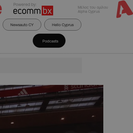
Powered by:
Μέλος του ομίλου
Alpha Cyprus
Newsauto CY
Hello Cyprus
Podcasts