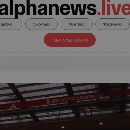
Διεθνή
Οικονομία
Αθλητικά
Ψυχαγωγία
ALPHA της Κυριακής