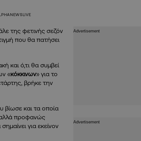
LPHANEWSLIVE
άλε της φετινής σεζόν
τιγμή που θα πατήσει
κή και ό,τι θα συμβεί
ων «
κόκκινων
» για το
τάρτης, βρήκε την
 βίωσε και τα οποία
, αλλά προφανώς
σημαίνει για εκείνον