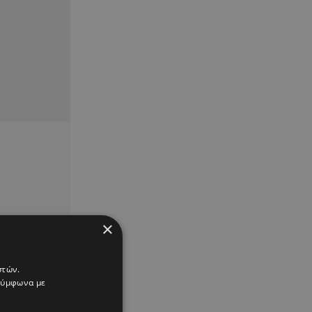
×
στών.
 σύμφωνα με