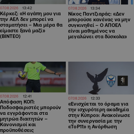
13:42
13:34
07.08.2026
07.08.2026
Κέρκεζ: «Η αγάπη μου για
Νίκος Παντζιαράς: «Δεν
την ΑΕΛ δεν μπορεί να
μπορούσε κανένας να μην
σταματήσει – Μια μέρα θα
συγκινηθεί – Ο ΑΠΟΕΛ
είμαστε ξανά μαζί»
είναι μαθημένος να
(ΒΙΝΤΕΟ)
μεγαλώνει στα δύσκολα»
12:41
07.08.2026
12:33
07.08.2026
Απόφαση ΚΟΠ:
«Ενισχύεται το όραμα για
Ποδοσφαιριστές μπορούν
την ισχυρότερη ακαδημία
να εγγράφονται στα
στην Κύπρο»: Ανακοίνωσε
μητρώα διαιτητών –
την συνεργασία με την
Κανονισμοί και
«ToP11» η Ανόρθωση
προϋποθέσεις