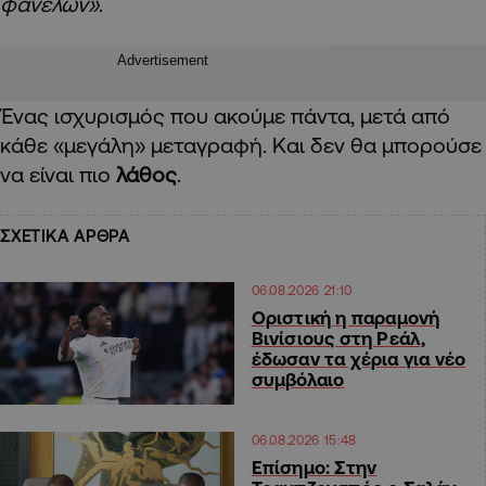
φανελών»
.
Advertisement
Ένας ισχυρισμός που ακούμε πάντα, μετά από
κάθε «μεγάλη» μεταγραφή. Και δεν θα μπορούσε
να είναι πιο
λάθος
.
ΣΧΕΤΙΚΑ ΑΡΘΡΑ
06.08.2026 21:10
Οριστική η παραμονή
Βινίσιους στη Ρεάλ,
έδωσαν τα χέρια για νέο
συμβόλαιο
06.08.2026 15:48
Επίσημο: Στην