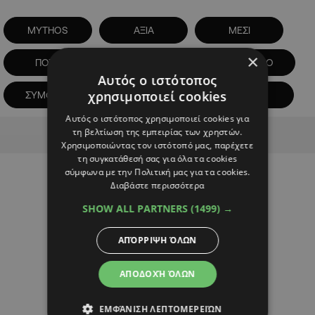
MYTHOS
ΑΞΙΑ
ΜΕΣΙ
×
ΠΟΣΑ
ΠΩΛΗΣΕΙΣ
ΣΥΜΒΟΛΑΙΟ
Αυτός ο ιστότοπος
χρησιμοποιεί cookies
ΣΥΜΦΩΝΙΕΣ
ΦΑΝΕΛΕΣ
ΨΕΜΑ
Αυτός ο ιστότοπος χρησιμοποιεί cookies για
Advertisement
τη βελτίωση της εμπειρίας των χρηστών.
Χρησιμοποιώντας τον ιστότοπό μας, παρέχετε
τη συγκατάθεσή σας για όλα τα cookies
σύμφωνα με την Πολιτική μας για τα cookies.
Διαβάστε περισσότερα
SHOW ALL PARTNERS
(1499) →
ΑΠΌΡΡΙΨΗ ΌΛΩΝ
ΑΠΟΔΟΧΉ ΌΛΩΝ
ΕΜΦΆΝΙΣΗ ΛΕΠΤΟΜΕΡΕΙΏΝ