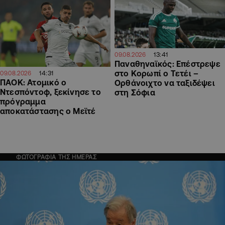
13:41
09.08.2026
Παναθηναϊκός: Επέστρεψε
στο Κορωπί ο Τετέι –
14:31
09.08.2026
ΠΑΟΚ: Ατομικό ο
Ορθάνοιχτο να ταξιδέψει
Ντεσπόντοφ, ξεκίνησε το
στη Σόφια
πρόγραμμα
αποκατάστασης ο Μεϊτέ
ΦΩΤΟΓΡΑΦΙΑ ΤΗΣ ΗΜΕΡΑΣ