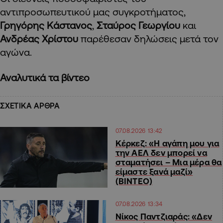
αντιπροσωπευτικού μας συγκροτήματος,
Γρηγόρης Κάστανος
,
Σταύρος Γεωργίου
και
Ανδρέας Χρίστου
παρέθεσαν δηλώσεις μετά τον
αγώνα.
Αναλυτικά τα βίντεο
ΣΧΕΤΙΚΑ ΑΡΘΡΑ
07.08.2026 13:42
Κέρκεζ: «Η αγάπη μου για
την ΑΕΛ δεν μπορεί να
σταματήσει – Μια μέρα θα
είμαστε ξανά μαζί»
(ΒΙΝΤΕΟ)
07.08.2026 13:34
Νίκος Παντζιαράς: «Δεν