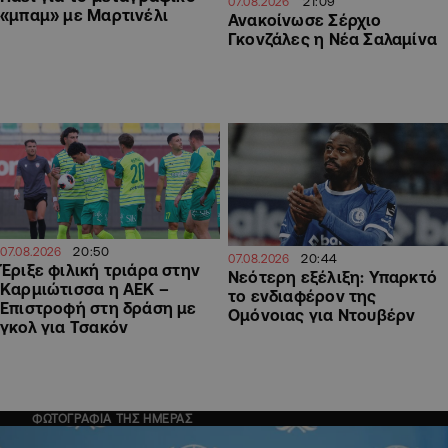
21:09
07.08.2026
«μπαμ» με Μαρτινέλι
Ανακοίνωσε Σέρχιο
Γκονζάλες η Νέα Σαλαμίνα
20:50
07.08.2026
20:44
07.08.2026
Έριξε φιλική τριάρα στην
Νεότερη εξέλιξη: Υπαρκτό
Καρμιώτισσα η ΑΕΚ –
το ενδιαφέρον της
Επιστροφή στη δράση με
Ομόνοιας για Ντουβέρν
γκολ για Τσακόν
ΦΩΤΟΓΡΑΦΙΑ ΤΗΣ ΗΜΕΡΑΣ