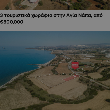
3 τουριστικά χωράφια στην Αγία Νάπα, από
€500,000