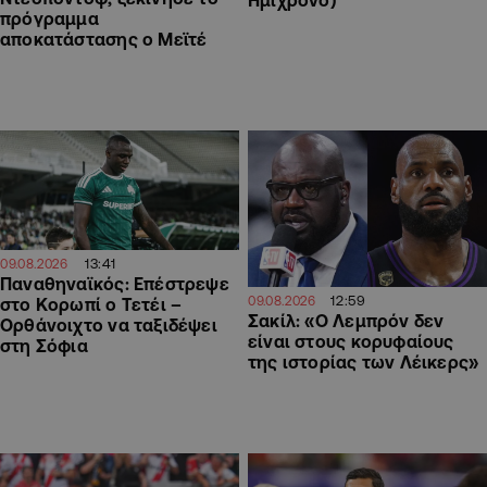
Ημίχρονο)
πρόγραμμα
αποκατάστασης ο Μεϊτέ
13:41
09.08.2026
Παναθηναϊκός: Επέστρεψε
12:59
09.08.2026
στο Κορωπί ο Τετέι –
Σακίλ: «Ο Λεμπρόν δεν
Ορθάνοιχτο να ταξιδέψει
είναι στους κορυφαίους
στη Σόφια
της ιστορίας των Λέικερς»