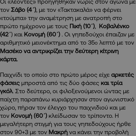
Οι «λέοντες» προηγήθηκαν νωρίς στον αγώνα με
τον
Σάβο (4΄)
, με τον «Τακτακαλά» να φέρνει
«τούμπα» την αναμέτρηση με ανατροπή στο
πρώτο ημίχρονο με τους
Πική (10΄)
,
Κοβαλένκο
(42΄
) και
Κονομή (60΄)
. Οι γηπεδούχοι έπαιζαν με
αριθμητικό μειονέκτημα από το 35
λεπτό με τον
ο
Μασέκο να αντρικρίζει την δεύτερη κίτρινη
κάρτα.
Παιχνίδι το οποίο στο πρώτο μέρος είχε
αρκετές
φάσεις
μπροστά από τις δύο φάσες
και τρία
γκόλ
. Στο δεύτερο, οι φιλοξενούμενοι ώντας με
παίχτη παραπάνω κυριάρχησαν στον αγωνιστικό
χώρο, πήραν τον έλεγχο του παιχνιδιού και με
τον
Κονομή (60΄)
κλείδωσαν το τρίποντο. Η
μεγαλήτερη στιγμή για τους γηπεδούχους ήρθε
στον 90+3 με τον
Μακρή
να κάνει την προβολή