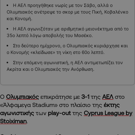
Η ΑΕΛ προηγήθηκε νωρίς με τον Σάβο, αλλά ο
Ολυμπιακός ανέτρεψε το σκορ με τους Πική, Κοβαλένκο
και Κονομή.
Η ΑΕΛ αγωνιζόταν με αριθμητικό μειονέκτημα από το
35ο λεπτό λόγω αποβολής του Μασέκο.
Στο δεύτερο ημίχρονο, ο Ολυμπιακός κυριάρχησε και
ο Κονομής «κλείδωσε» τη νίκη στο 60ο λεπτό.
Στην επόμενη αγωνιστική, η ΑΕΛ αντιμετωπίζει τον
Ακρίτα και ο Ολυμπιακός την Ανόρθωση.
O
Ολυμπιακός
επικράτησε με
3-1
της
ΑΕΛ
στο
«Άλφαμεγα Stadium» στο πλαίσιο της
έκτης
αγωνιστικής
των
play-out
της
Cyprus League by
Stoiximan
.