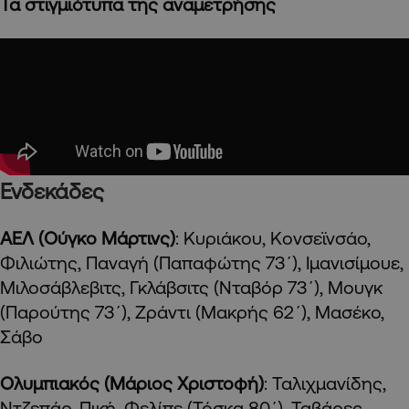
Τα στιγμιότυπα της αναμετρήσης
Ενδεκάδες
ΑΕΛ (Ούγκο Μάρτινς)
: Κυριάκου, Κονσεϊνσάο,
Φιλιώτης, Παναγή (Παπαφώτης 73΄), Ιμανισίμουε,
Μιλοσάβλεβιτς, Γκλάβσιτς (Νταβόρ 73΄), Μουγκ
(Παρούτης 73΄), Ζράντι (Μακρής 62΄), Μασέκο,
Σάβο
Ολυμπιακός (Μάριος Χριστοφή)
: Ταλιχμανίδης,
Ντζεπάρ, Πική, Φελίπε (Τόσκα 80΄), Ταβάρες