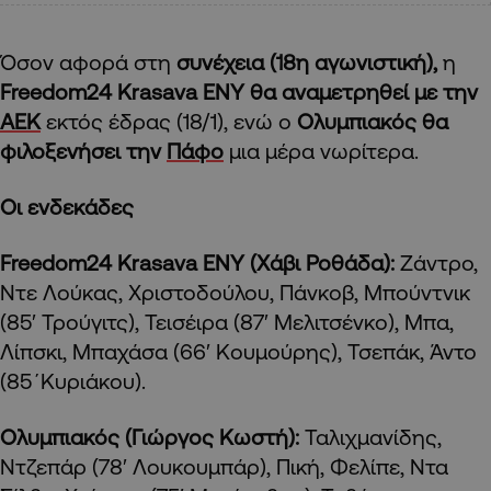
Όσον αφορά στη
συνέχεια (18η αγωνιστική),
η
Freedom24 Krasava ENY θα αναμετρηθεί με την
ΑΕΚ
εκτός έδρας (18/1), ενώ ο
Ολυμπιακός θα
φιλοξενήσει την
Πάφο
μια μέρα νωρίτερα.
Οι ενδεκάδες
Freedom24 Krasava ENY (Χάβι Ροθάδα):
Ζάντρο,
Ντε Λούκας, Χριστοδούλου, Πάνκοβ, Μπούντνικ
(85′ Τρούγιτς), Τεισέιρα (87′ Μελιτσένκο), Μπα,
Λίπσκι, Μπαχάσα (66′ Κουμούρης), Τσεπάκ, Άντο
(85΄Κυριάκου).
Ολυμπιακός (Γιώργος Κωστή):
Ταλιχμανίδης,
Ντζεπάρ (78′ Λουκουμπάρ), Πική, Φελίπε, Ντα