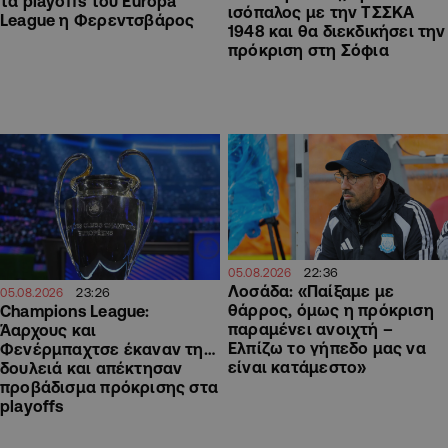
τα playoffs του Europa
ισόπαλος με την ΤΣΣΚΑ
League η Φερεντσβάρος
1948 και θα διεκδικήσει την
πρόκριση στη Σόφια
22:36
05.08.2026
Λοσάδα: «Παίξαμε με
23:26
05.08.2026
θάρρος, όμως η πρόκριση
Champions League:
παραμένει ανοιχτή –
Άαρχους και
Ελπίζω το γήπεδο μας να
Φενέρμπαχτσε έκαναν τη…
είναι κατάμεστο»
δουλειά και απέκτησαν
προβάδισμα πρόκρισης στα
playoffs