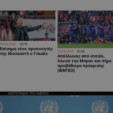
22:15
05.08.2026
Επίσημα νέος προπονητής
21:52
05.08.2026
της Νιούκαστλ ο Γιάισλε
Απόλλωνας από ατσάλι,
λύγισε την Μπραν και πήρε
προβάδισμα πρόκρισης
(ΒΙΝΤΕΟ)
ΦΩΤΟΓΡΑΦΙΑ ΤΗΣ ΗΜΕΡΑΣ