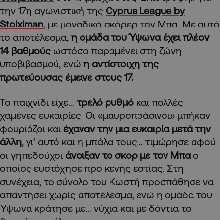
την 17η αγωνιστική της
Cyprus League by
Stoiximan
,
με μοναδικό σκόρερ τον Μπα. Με αυτό
το αποτέλεσμα,
η ομάδα του Ύψωνα έχει πλέον
14 βαθμούς
ωστόσο παραμένει στη ζώνη
υποβιβασμού, ενώ
η αντίστοιχη της
πρωτεύουσας έμεινε στους 17.
Το παιχνίδι είχε…
τρελό ρυθμό
και πολλές
χαμένες ευκαιρίες. Οι «μαυροπράσινοι» μπήκαν
φουριόζοι και
έχαναν την μια ευκαιρία μετά την
άλλη
, γι’ αυτό και η μπάλα τους… τιμώρησε αφού
οι γηπεδούχοι
άνοιξαν το σκορ με τον Μπα
ο
οποίος ευστόχησε προ κενής εστίας. Στη
συνέχεια, το σύνολο του Κωστή προσπάθησε να
απαντήσει χωρίς αποτέλεσμα, ενώ η ομάδα του
Ύψωνα κράτησε με… νύχια και με δόντια το