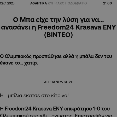
21:00
12.01.2026
ΑΘΛΗΤΙΚΑ
ΚΥΠΡΙΑΚΟ ΠΟΔΟΣΦΑΙΡΟ
Ο Μπα είχε την λύση για να…
ανασάνει η Freedom24 Krasava ENY
(BINTEO)
Ο Ολυμπιακός προσπάθησε αλλά η μπάλα δεν του
έκανε το... χατίρι
ALPHANEWSLIVE
Η… μπίλια έκατσε στο κίτρινο!
Η
Freedom24 Krasava ENΥ
επικράτησε 1-0 του
Ολυμπιακού
στο «Αμμόχωστος-Επιστροφή» για