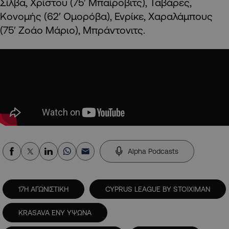
Σίλβα, Χρίστου (75′ Μπαίροβιτς), Ταβάρες,
Κονομής (62′ Ομορόβα), Ενρίκε, Χαραλάμπους
(75′ Ζοάο Μάριο), Μπράντονιτς.
Alpha Podcasts
17Η ΑΓΩΝΙΣΤΙΚΗ
CYPRUS LEAGUE BY STOIXIMAN
KRASAVA ΕΝΥ ΥΨΩΝΑ