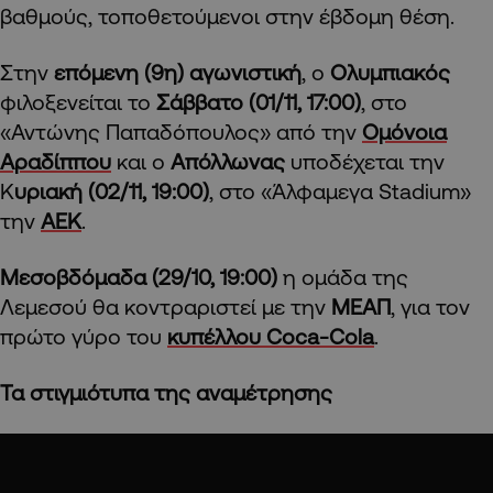
βαθμούς, τοποθετούμενοι στην έβδομη θέση.
Στην
επόμενη (9η) αγωνιστική
, ο
Ολυμπιακός
φιλοξενείται το
Σάββατο (01/11, 17:00)
, στο
«Αντώνης Παπαδόπουλος» από την
Ομόνοια
Αραδίππου
και ο
Απόλλωνας
υποδέχεται την
Κ
υριακή (02/11, 19:00)
, στο «Άλφαμεγα Stadium»
την
ΑΕΚ
.
Μεσοβδόμαδα (29/10, 19:00)
η ομάδα της
Λεμεσού θα κοντραριστεί με την
ΜΕΑΠ
, για τον
πρώτο γύρο του
κυπέλλου Coca-Cola
.
Τα στιγμιότυπα της αναμέτρησης