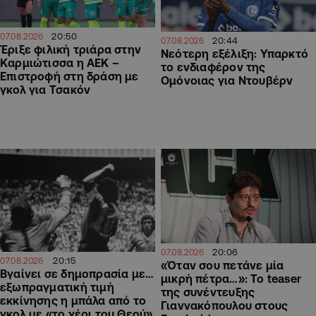
20:50
07.08.2026
20:44
07.08.2026
Έριξε φιλική τριάρα στην
Νεότερη εξέλιξη: Υπαρκτό
Καρμιώτισσα η ΑΕΚ –
το ενδιαφέρον της
Επιστροφή στη δράση με
Ομόνοιας για Ντουβέρν
γκολ για Τσακόν
20:06
07.08.2026
20:15
07.08.2026
«Όταν σου πετάνε μία
Βγαίνει σε δημοπρασία με…
μικρή πέτρα…»: Το teaser
εξωπραγματική τιμή
της συνέντευξης
εκκίνησης η μπάλα από το
Γιαννακόπουλου στους
γκολ με «το χέρι του Θεού»