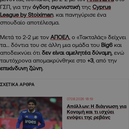
ΓΣΠ, για την
όγδοη αγωνιστική
της
Cyprus
League by Stoiximan
. και πανηγύρισε ένα
σπουδαίο αποτέλεσμα.
Μετά το 2-2 με τον
ΑΠΟΕΛ
, ο «Τακταλάς» δείχνει
τα… δόντια του σε άλλη μια ομάδα του
Big6
και
αποδεικνύει ότι
δεν είναι αμελητέα δύναμη
, ενώ
ταυτόχρονα απομακρύνθηκε στο
+3
, από την
επικίνδυνη ζώνη
.
ΣΧΕΤΙΚΑ ΑΡΘΡΑ
07.08.2026 18:19
Απόλλων: Η διάγνωση για
Κονομή και τι ισχύει
ενόψει της ρεβάνς