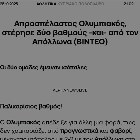
21:02
25.10.2025
ΑΘΛΗΤΙΚΑ
ΚΥΠΡΙΑΚΟ ΠΟΔΟΣΦΑΙΡΟ
Απροσπέλαστος Ολυμπιακός,
στέρησε δύο βαθμούς -και- από τον
Απόλλωνα (ΒΙΝΤΕΟ)
Οι δύο ομάδες έμειναν ισόπαλες
ALPHANEWSLIVE
Παλικαρίσιος βαθμός!
Ο
Ολυμπιακός
απέδειξε για άλλη μια φορά, πως
δεν χαμπαριάζει από
προγνωστικά
και
φαβορί
,
μένοντας ισόπαλος με 2-2 με τον
Απόλλωνα
στο