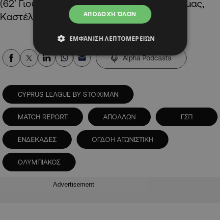
(62′ Γιούσεφ), Ροντρίγκες (76′ Βρίκκης), Τόμας,
ΑΠΟΔΟΧΉ ΌΛΩΝ
Καστέλ (37′ Μάρκες).
ΕΜΦΆΝΙΣΗ ΛΕΠΤΟΜΕΡΕΙΏΝ
Alpha Podcasts
CYPRUS LEAGUE BY STOIXIMAN
MATCH REPORT
ΑΠΟΛΛΩΝ
ΓΣΠ
ΕΝΔΕΚΑΔΕΣ
ΟΓΔΟΗ ΑΓΩΝΙΣΤΙΚΗ
ΟΛΥΜΠΙΑΚΟΣ
Advertisement