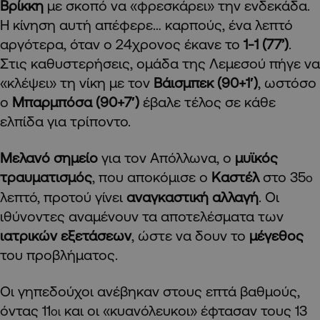
Βρίκκη
με σκοπό να «φρεσκάρει» την ενδεκάδα.
Η κίνηση αυτή απέφερε… καρπούς, ένα λεπτό
αργότερα, όταν ο 24χρονος έκανε το
1-1 (77’)
.
Στις καθυστερήσεις, ομάδα της Λεμεσού πήγε να
«κλέψει» τη νίκη με τον
Βάισμπεκ (90+1′)
, ωστόσο
ο
Μπαρμπόσα (90+7′)
έβαλε τέλος σε κάθε
ελπίδα για τρίποντο.
Μελανό σημείο
για τον Απόλλωνα, ο
μυϊκός
τραυματισμός
, που αποκόμισε ο
Καστέλ
στο 35
ο
λεπτό, προτού γίνει
αναγκαστική αλλαγή
. Οι
ιθύνοντες αναμένουν τα αποτελέσματα των
ιατρικών εξετάσεων
, ώστε να δουν το
μέγεθος
του προβλήματος.
Οι γηπεδούχοι ανέβηκαν στους επτά βαθμούς,
όντας 11
και οι «κυανόλευκοι» έφτασαν τους 13
οι