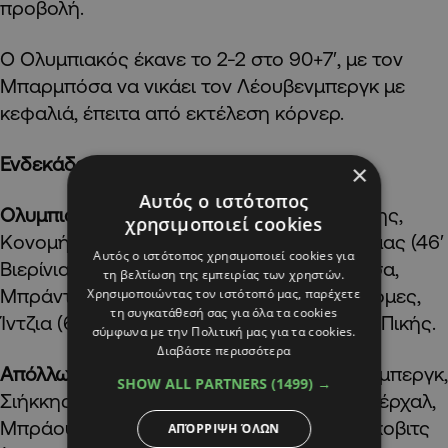
προβολή.
Ο Ολυμπιακός έκανε το 2-2 στο 90+7′, με τον
Μπαρμπόσα να νικάει τον Λέουβενμπεργκ με
κεφαλιά, έπειτα από εκτέλεση κόρνερ.
Ενδεκάδες
×
Αυτός ο ιστότοπος
Ολυμπιακός (Γιώργος Κωστή):
Ταλιχμανίδης,
χρησιμοποιεί cookies
Κονομής (79′ Σ. Χαραλάμπους), Μπακαδήμας (46′
Αυτός ο ιστότοπος χρησιμοποιεί cookies για
Bιερίνια), Τζέπαρ (69′ Χρίστου), Μπαρμπόσα,
τη βελτίωση της εμπειρίας των χρηστών.
Μπράντονιτς, Ταβάρες (79′ Στεφάνου), Γκόμες,
Χρησιμοποιώντας τον ιστότοπό μας, παρέχετε
τη συγκατάθεσή σας για όλα τα cookies
Ίντζια (62. Μ. Χαραλάμπους), Ζοάο Μάριο, Πικής.
σύμφωνα με την Πολιτική μας για τα cookies.
Διαβάστε περισσότερα
Απόλλων (Σωφρόνης Αυγουστή):
Λέουβενμπεργκ,
SHOW ALL PARTNERS
(1499) →
Σιήκκης (62′ Γκασπάρ), Bούρος, Κβίντα, Ζμέρχαλ,
Μπράουν (76′ Σπόλιαριτς), Βέισμπεκ, Μάρκοβιτς
ΑΠΌΡΡΙΨΗ ΌΛΩΝ