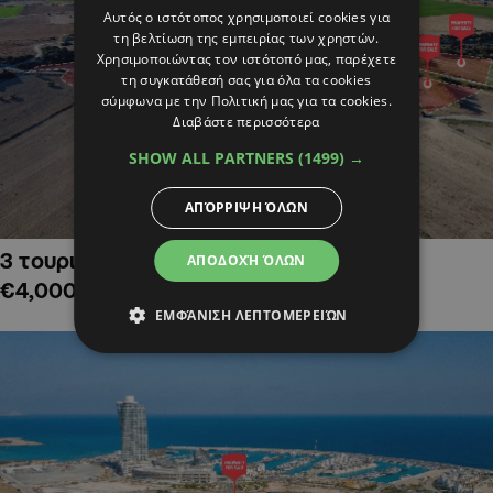
Αυτός ο ιστότοπος χρησιμοποιεί cookies για
τη βελτίωση της εμπειρίας των χρηστών.
Χρησιμοποιώντας τον ιστότοπό μας, παρέχετε
τη συγκατάθεσή σας για όλα τα cookies
σύμφωνα με την Πολιτική μας για τα cookies.
Διαβάστε περισσότερα
SHOW ALL PARTNERS
(1499) →
ΑΠΌΡΡΙΨΗ ΌΛΩΝ
3 τουριστικά χωράφια στην Αλαμινό,
ΑΠΟΔΟΧΉ ΌΛΩΝ
€4,000,000
ΕΜΦΆΝΙΣΗ ΛΕΠΤΟΜΕΡΕΙΏΝ