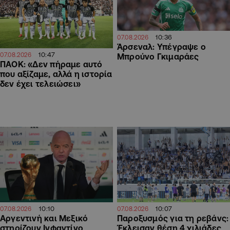
10:36
07.08.2026
Άρσεναλ: Υπέγραψε ο
10:47
07.08.2026
Μπρούνο Γκιμαράες
ΠΑΟΚ: «Δεν πήραμε αυτό
που αξίζαμε, αλλά η ιστορία
δεν έχει τελειώσει»
10:07
10:10
07.08.2026
07.08.2026
Παροξυσμός για τη ρεβάνς:
Αργεντινή και Μεξικό
Έκλεισαν θέση 4 χιλιάδες
στηρίζουν Ινφαντίνο