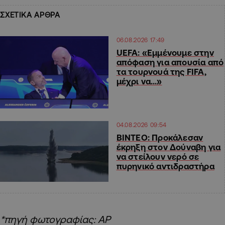
ΣΧΕΤΙΚΑ ΑΡΘΡΑ
06.08.2026 17:49
UEFA: «Εμμένουμε στην
απόφαση για απουσία από
τα τουρνουά της FIFA,
μέχρι να…»
04.08.2026 09:54
ΒΙΝΤΕΟ: Προκάλεσαν
έκρηξη στον Δούναβη για
να στείλουν νερό σε
πυρηνικό αντιδραστήρα
*πηγή φωτογραφίας: ΑΡ