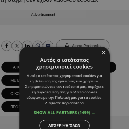
Advertisement
Alpha Podcasts
×
Αυτός ο ιστότοπος
χρησιμοποιεί cookies
ΑΠΟΕΛ
ΔΗΛΩΣΕΙΣ
ΕΣΟΔΑ
Αυτός ο ιστότοπος χρησιμοποιεί cookies για
ΜΕΤΑΓΡΑΦΕΣ
ΜΕΤΑΓΡΑΦΟΛΟΓΙΑ
τη βελτίωση της εμπειρίας των χρηστών.
Χρησιμοποιώντας τον ιστότοπό μας, παρέχετε
τη συγκατάθεσή σας για όλα τα cookies
ΟΙΚΟΝΟΜΙΚΟ
ΠΕΤΕΒΙΝΟΣ
σύμφωνα με την Πολιτική μας για τα cookies.
Διαβάστε περισσότερα
ΠΡΟΓΡΑΜΜΑΤΙΣΜΟΣ
SHOW ALL PARTNERS
(1499) →
Advertisement
ΑΠΌΡΡΙΨΗ ΌΛΩΝ