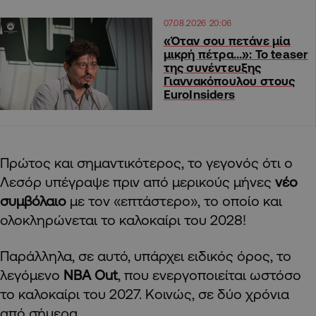
07.08.2026 20:06
«Όταν σου πετάνε μία
μικρή πέτρα…»: Το teaser
της συνέντευξης
Γιαννακόπουλου στους
EuroInsiders
Πρώτος και σημαντικότερος, το γεγονός ότι ο
Λεσόρ υπέγραψε πριν από μερικούς μήνες
νέο
συμβόλαιο
με τον «επτάστερο», το οποίο και
ολοκληρώνεται το καλοκαίρι του 2028!
Παράλληλα, σε αυτό, υπάρχει ειδικός όρος, το
λεγόμενο
ΝΒΑ Out
, που ενεργοποιείται ωστόσο
το καλοκαίρι του 2027. Κοινώς, σε δύο χρόνια
από σήμερα…