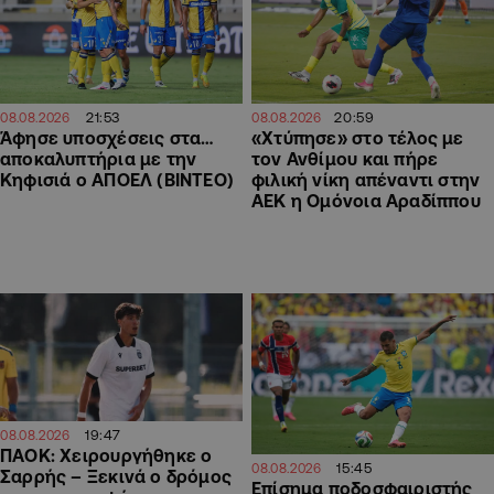
21:53
20:59
08.08.2026
08.08.2026
Άφησε υποσχέσεις στα…
«Χτύπησε» στο τέλος με
αποκαλυπτήρια με την
τον Ανθίμου και πήρε
Κηφισιά ο ΑΠΟΕΛ (ΒΙΝΤΕΟ)
φιλική νίκη απέναντι στην
ΑΕΚ η Ομόνοια Αραδίππου
19:47
08.08.2026
ΠΑΟΚ: Χειρουργήθηκε ο
15:45
08.08.2026
Σαρρής – Ξεκινά ο δρόμος
Επίσημα ποδοσφαιριστής