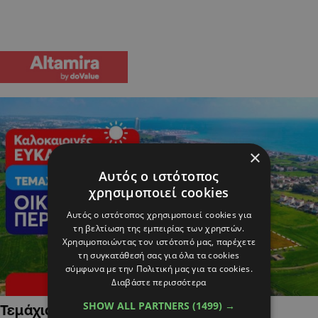
×
Αυτός ο ιστότοπος
χρησιμοποιεί cookies
Αυτός ο ιστότοπος χρησιμοποιεί cookies για
τη βελτίωση της εμπειρίας των χρηστών.
Χρησιμοποιώντας τον ιστότοπό μας, παρέχετε
τη συγκατάθεσή σας για όλα τα cookies
σύμφωνα με την Πολιτική μας για τα cookies.
Διαβάστε περισσότερα
SHOW ALL PARTNERS
(1499) →
Τεμάχια Γης σε Οικιστικές Περιοχές