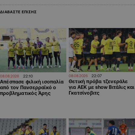
ΔΙΑΒΑΣΤΕ ΕΠΙΣΗΣ
22:07
22:10
08.08.2026
08.08.2026
Θετική πρόβα τζενεράλε
Απέσπασε φιλική ισοπαλία
για ΑΕΚ με show Βιτάλις και
από τον Πανσερραϊκό ο
Γκατσίνοβιτς
προβληματικός Άρης