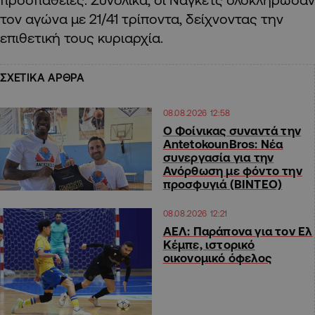
τον αγώνα με 21/41 τρίποντα, δείχνοντας την
επιθετική τους κυριαρχία.
ΣΧΕΤΙΚΑ ΑΡΘΡΑ
08.08.2026 12:58
Ο Φοίνικας συναντά την
AntetokounBros: Νέα
συνεργασία για την
Ανόρθωση με φόντο την
προσφυγιά (ΒΙΝΤΕΟ)
08.08.2026 12:21
ΑΕΛ: Παράπονα για τον Ελ
Κέμπε, ιστορικό
οικονομικό όφελος