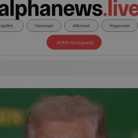
Διεθνή
Οικονομία
Αθλητικά
Ψυχαγωγία
ALPHA της Κυριακής