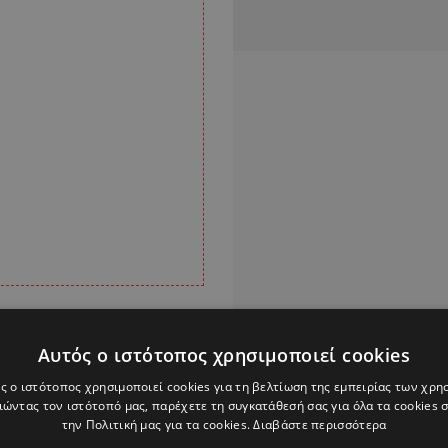
οι τιμές των
Αυτός ο ιστότοπος χρησιμοποιεί cookies
ζει και αναπνέει για
ς ο ιστότοπος χρησιμοποιεί cookies για τη βελτίωση της εμπειρίας των χρη
ση του
ώντας τον ιστότοπό μας, παρέχετε τη συγκατάθεσή σας για όλα τα cookies
ν Αντόνιο, να φαίνεται
την Πολιτική μας για τα cookies.
Διαβάστε περισσότερα