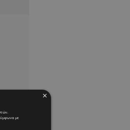
×
στών.
 σύμφωνα με