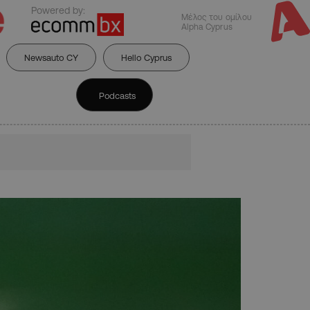
Powered by:
Μέλος του ομίλου
Alpha Cyprus
Newsauto CY
Hello Cyprus
Podcasts