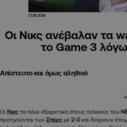
07.06.2026
Οι Νικς ανέβαλαν τα wa
το Game 3 λόγ
Απίστευτο και όμως αληθινό
A
Οι
Νικς
τα πάνε εξαιρετικά στους τελικούς του
N
προηγούνται των
Σπερς
με
2-0
και δείχνουν έτοι