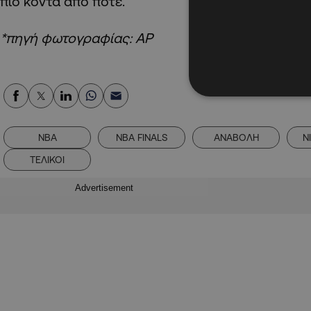
πιο κοντά από ποτέ.
*πηγή φωτογραφίας: ΑΡ
NBA
NBA FINALS
ΑΝΑΒΟΛΗ
Ν
ΤΕΛΙΚΟΙ
Advertisement