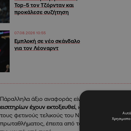
Top-5 τον Τζόρνταν και
προκάλεσε συζήτηση
07.08.2026 10:55
Εμπλοκή σε νέο σκάνδαλο
για τον Λέοναρντ
Πάραλληλα άξιο αναφοράς είναι το γεγονός πως
εισιτηρίων έχουν εκτοξευθεί
, καθώς η Νέα Υόρκη 
Αυτό
τους φετινούς τελικούς του NBA, με την κατάκτη
Χρησιμοποι
πρωταθλήματος, έπειτα από το 2-0 κόντρα στο Σα