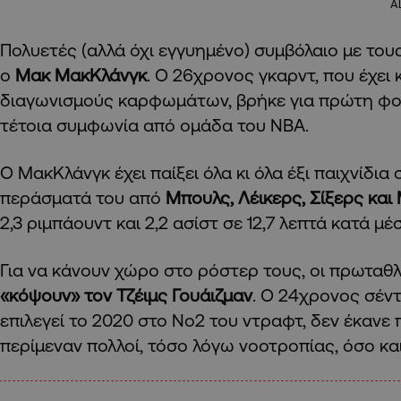
A
Πολυετές (αλλά όχι εγγυημένο) συμβόλαιο με του
ο
Μακ ΜακΚλάνγκ
. Ο 26χρονος γκαρντ, που έχει 
διαγωνισμούς καρφωμάτων, βρήκε για πρώτη φο
τέτοια συμφωνία από ομάδα του ΝΒΑ.
Ο ΜακΚλάνγκ έχει παίξει όλα κι όλα έξι παιχνίδια 
περάσματά του από
Μπουλς, Λέικερς, Σίξερς και
2,3 ριμπάουντ και 2,2 ασίστ σε 12,7 λεπτά κατά μέ
Για να κάνουν χώρο στο ρόστερ τους, οι πρωταθ
«κόψουν» τον Τζέιμς Γουάιζμαν
. O 24χρονος σέντερ
επιλεγεί το 2020 στο Νο2 του ντραφτ, δεν έκανε
περίμεναν πολλοί, τόσο λόγω νοοτροπίας, όσο κ