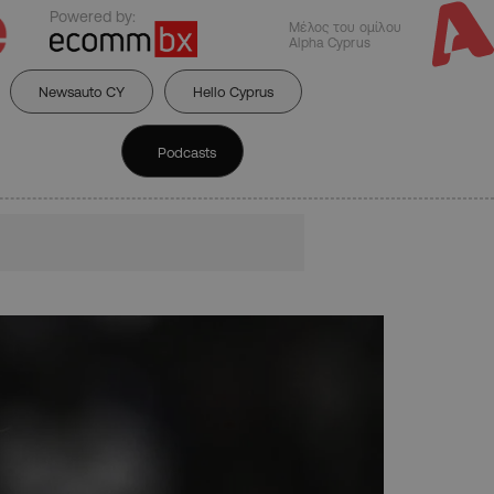
Powered by:
Μέλος του ομίλου
Alpha Cyprus
Newsauto CY
Hello Cyprus
Podcasts