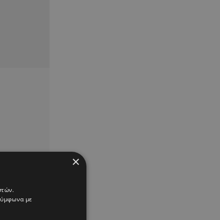
×
στών.
 σύμφωνα με