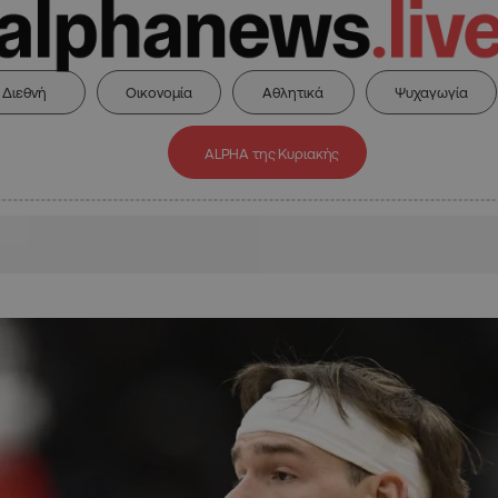
Διεθνή
Οικονομία
Αθλητικά
Ψυχαγωγία
ALPHA της Κυριακής