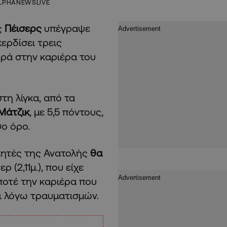
LPHANEWSLIVE
ς
Πέισερς
υπέγραψε
κερδίσει τρεις
ρά στην καριέρα του
στη λίγκα, από τα
 Μάτζικ
, με 5,5 πόντους,
σο όρο.
λητές της Ανατολής
θα
 (2,11μ.), που είχε
 ποτέ την καριέρα που
αι λόγω τραυματισμών.