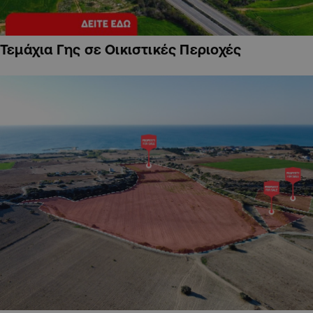
Τεμάχια Γης σε Οικιστικές Περιοχές