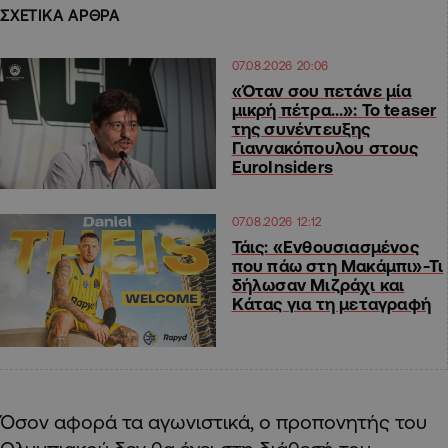
ΣΧΕΤΙΚΑ ΑΡΘΡΑ
07.08.2026 20:06
«Όταν σου πετάνε μία
μικρή πέτρα…»: Το teaser
της συνέντευξης
Γιαννακόπουλου στους
EuroInsiders
07.08.2026 12:12
Τάις: «Ενθουσιασμένος
που πάω στη Μακάμπι»-Τι
δήλωσαν Μιζράχι και
Κάτας για τη μεταγραφή
Όσον αφορά τα αγωνιστικά, ο προπονητής του