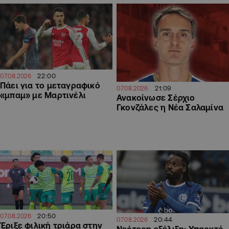
22:00
07.08.2026
Πάει για το μεταγραφικό
21:09
07.08.2026
«μπαμ» με Μαρτινέλι
Ανακοίνωσε Σέρχιο
Γκονζάλες η Νέα Σαλαμίνα
20:50
07.08.2026
20:44
07.08.2026
Έριξε φιλική τριάρα στην
Νεότερη εξέλιξη: Υπαρκτό