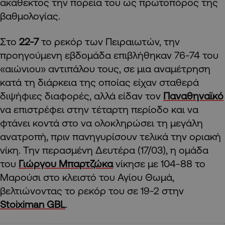
ακάθεκτος την πορεία του ως πρωτοπόρος της
βαθμολογίας.
Στο
22-7
το ρεκόρ των Πειραιωτών, την
προηγούμενη εβδομάδα επιβλήθηκαν 76-74 του
«αιώνιου» αντιπάλου τους, σε μια αναμέτρηση
κατά τη διάρκεια της οποίας είχαν σταθερά
διψήφιες διαφορές, αλλά είδαν τον
Παναθηναϊκό
να επιστρέφει στην τέταρτη περίοδο και να
φτάνει κοντά στο να ολοκληρώσει τη μεγάλη
ανατροπή, πριν πανηγυρίσουν τελικά την οριακή
νίκη. Την περασμένη Δευτέρα (17/03), η ομάδα
του
Γιώργου Μπαρτζώκα
νίκησε με 104-88 το
Μαρούσι στο κλειστό του Αγίου Θωμά,
βελτιώνοντας το ρεκόρ του σε 19-2 στην
Stoiximan GBL
.