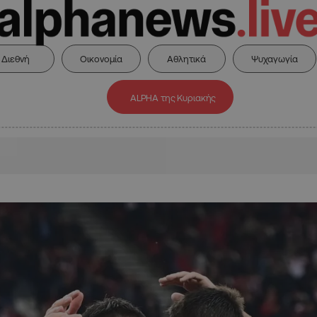
Διεθνή
Οικονομία
Αθλητικά
Ψυχαγωγία
ALPHA της Κυριακής