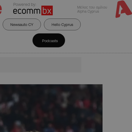
Powered by:
Μέλος του ομίλου
Alpha Cyprus
Newsauto CY
Hello Cyprus
Podcasts