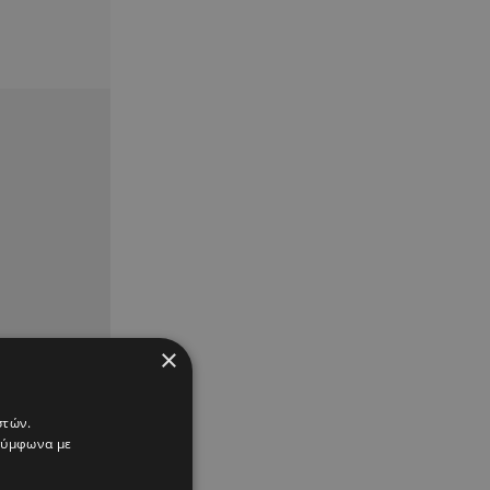
×
στών.
 σύμφωνα με