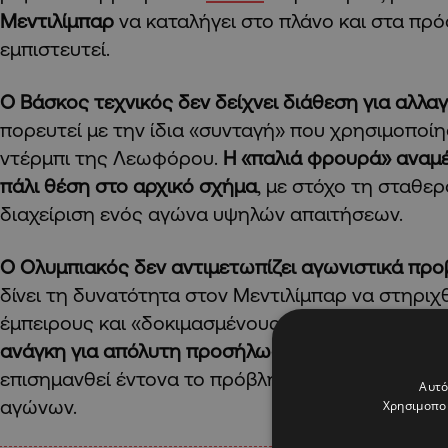
Μεντιλίμπαρ
να καταλήγει στο πλάνο και στα πρ
εμπιστευτεί.
Ο Βάσκος τεχνικός δεν δείχνει διάθεση για αλλα
πορευτεί με την ίδια «συνταγή» που χρησιμοποί
ντέρμπι της Λεωφόρου.
Η «παλιά φρουρά» αναμέν
πάλι θέση στο αρχικό σχήμα
, με στόχο τη σταθε
διαχείριση ενός αγώνα υψηλών απαιτήσεων.
Ο Ολυμπιακός δεν αντιμετωπίζει αγωνιστικά πρ
δίνει τη δυνατότητα στον Μεντιλίμπαρ να στηριχθ
έμπειρους και «δοκιμασμένους» παίκτες του.
Στο
ανάγκη για απόλυτη προσήλωση
από το πρώτο λε
επισημανθεί έντονα το πρόβλημα συγκέντρωσης 
Αυτό
αγώνων.
Χρησιμοποι