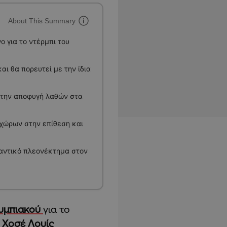
About This Summary
 για το ντέρμπι του
ι θα πορευτεί με την ίδια
στην αποφυγή λαθών στα
χώρων στην επίθεση και
αντικό πλεονέκτημα στον
υμπιακού
για το
ν
Χοσέ Λουίς