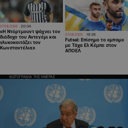
20:04
07.08.2026
«Η Ντόρτμουντ ψάχνει τον
19:26
07.08.2026
διάδοχο του Αντεγέμι και
Futsal: Επίσημο το «μπαμ»
γλυκοκοιτάζει τον
με Τάχα Ελ Κέμπε στον
Κωνσταντέλια»
ΑΠΟΕΛ
ΦΩΤΟΓΡΑΦΙΑ ΤΗΣ ΗΜΕΡΑΣ