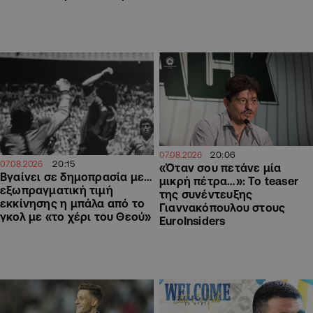
20:06
07.08.2026
20:15
07.08.2026
«Όταν σου πετάνε μία
Βγαίνει σε δημοπρασία με…
μικρή πέτρα…»: Το teaser
εξωπραγματική τιμή
της συνέντευξης
εκκίνησης η μπάλα από το
Γιαννακόπουλου στους
γκολ με «το χέρι του Θεού»
EuroInsiders