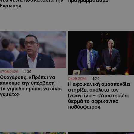
νέα γενιά που κατακτά την
προγραμματισμό
Ευρώπη»
11:36
07.08.2026
Θεοχάρους: «Πρέπει να
11:24
07.08.2026
κάνουμε την υπέρβαση –
Η αφρικανική ομοσπονδία
Το γήπεδο πρέπει να είναι
στηρίζει απόλυτα τον
γεμάτο»
Ινφαντίνο – «Υποστηρίζει
θερμά το αφρικανικό
ποδόσφαιρο»