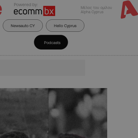
Powered by:
Μέλος του ομίλου
Alpha Cyprus
Newsauto CY
Hello Cyprus
Podcasts