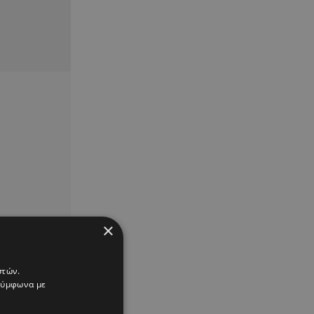
×
στών.
 σύμφωνα με