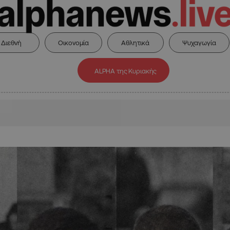
Διεθνή
Οικονομία
Αθλητικά
Ψυχαγωγία
ALPHA της Κυριακής