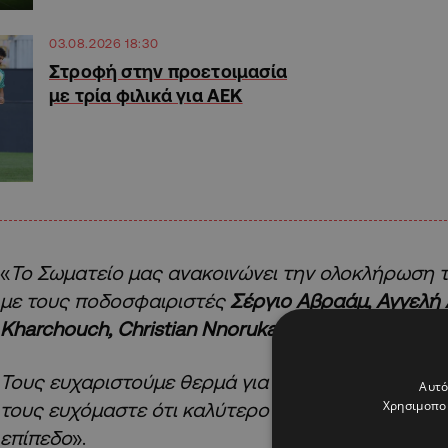
03.08.2026 18:30
Στροφή στην προετοιμασία
με τρία φιλικά για ΑΕΚ
«
Το Σωματείο μας ανακοινώνει την ολοκλήρωση 
με τους ποδοσφαιριστές
Σέργιο Αβραάμ, Αγγελή 
Kharchouch, Christian Nnoruka, Marcio Meira και
Τους ευχαριστούμε θερμά για την προσφορά του
Αυτό
Χρησιμοποι
τους ευχόμαστε ότι καλύτερο σε προσωπικό και 
επίπεδο
».