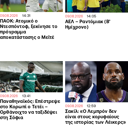
14:31
09.08.2026
14:05
09.08.2026
ΠΑΟΚ: Ατομικό ο
ΑΕΛ – Ραντόμιακ (Β’
Ντεσπόντοφ, ξεκίνησε το
Ημίχρονο)
πρόγραμμα
αποκατάστασης ο Μεϊτέ
13:41
09.08.2026
Παναθηναϊκός: Επέστρεψε
12:59
09.08.2026
στο Κορωπί ο Τετέι –
Σακίλ: «Ο Λεμπρόν δεν
Ορθάνοιχτο να ταξιδέψει
είναι στους κορυφαίους
στη Σόφια
της ιστορίας των Λέικερς»