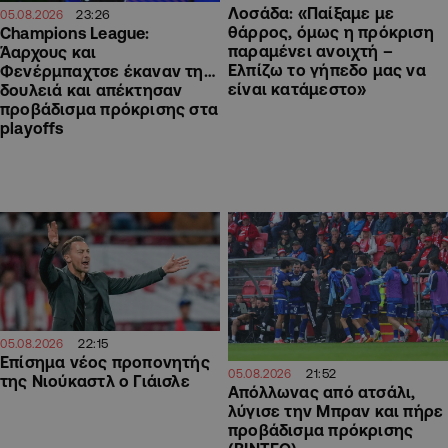
Λοσάδα: «Παίξαμε με
23:26
05.08.2026
θάρρος, όμως η πρόκριση
Champions League:
παραμένει ανοιχτή –
Άαρχους και
Ελπίζω το γήπεδο μας να
Φενέρμπαχτσε έκαναν τη…
είναι κατάμεστο»
δουλειά και απέκτησαν
προβάδισμα πρόκρισης στα
playoffs
22:15
05.08.2026
Επίσημα νέος προπονητής
21:52
05.08.2026
της Νιούκαστλ ο Γιάισλε
Απόλλωνας από ατσάλι,
λύγισε την Μπραν και πήρε
προβάδισμα πρόκρισης