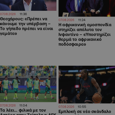
11:36
07.08.2026
Θεοχάρους: «Πρέπει να
11:24
07.08.2026
κάνουμε την υπέρβαση –
Η αφρικανική ομοσπονδία
Το γήπεδο πρέπει να είναι
στηρίζει απόλυτα τον
γεμάτο»
Ινφαντίνο – «Υποστηρίζει
θερμά το αφρικανικό
ποδόσφαιρο»
11:04
07.08.2026
10:55
07.08.2026
Τα λέει… φιλικά με τον
Εμπλοκή σε νέο σκάνδαλο