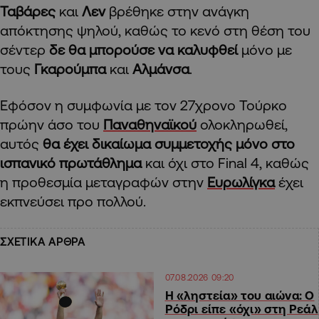
Ταβάρες
και
Λεν
βρέθηκε στην ανάγκη
απόκτησης ψηλού, καθώς το κενό στη θέση του
σέντερ
δε θα μπορούσε να καλυφθεί
μόνο με
τους
Γκαρούμπα
και
Αλμάνσα
.
Εφόσον η συμφωνία με τον 27χρονο Τούρκο
πρώην άσο του
Παναθηναϊκού
ολοκληρωθεί,
αυτός
θα έχει δικαίωμα συμμετοχής μόνο στο
ισπανικό πρωτάθλημα
και όχι στο Final 4, καθώς
η προθεσμία μεταγραφών στην
Ευρωλίγκα
έχει
εκπνεύσει προ πολλού.
ΣΧΕΤΙΚΑ ΑΡΘΡΑ
07.08.2026 09:20
Η «ληστεία» του αιώνα: Ο
Ρόδρι είπε «όχι» στη Ρεάλ