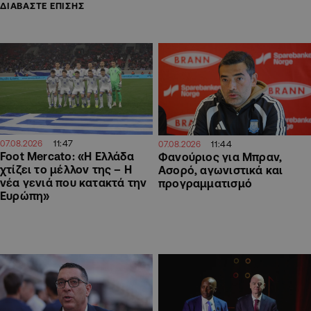
ΔΙΑΒΑΣΤΕ ΕΠΙΣΗΣ
11:47
11:44
07.08.2026
07.08.2026
Foot Mercato: «Η Ελλάδα
Φανούριος για Μπραν,
χτίζει το μέλλον της – Η
Ασορό, αγωνιστικά και
νέα γενιά που κατακτά την
προγραμματισμό
Ευρώπη»