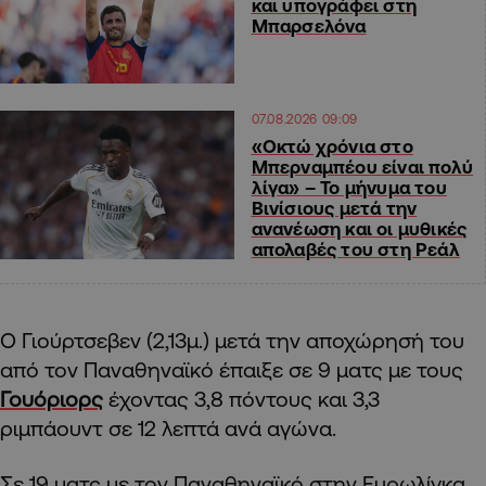
και υπογράφει στη
Μπαρσελόνα
07.08.2026 09:09
«Οκτώ χρόνια στο
Μπερναμπέου είναι πολύ
λίγα» – Το μήνυμα του
Βινίσιους μετά την
ανανέωση και οι μυθικές
απολαβές του στη Ρεάλ
Ο Γιούρτσεβεν (2,13μ.) μετά την αποχώρησή του
από τον Παναθηναϊκό έπαιξε σε 9 ματς με τους
Γουόριορς
έχοντας 3,8 πόντους και 3,3
ριμπάουντ σε 12 λεπτά ανά αγώνα.
Σε 19 ματς με τον Παναθηναϊκό στην Ευρωλίγκα