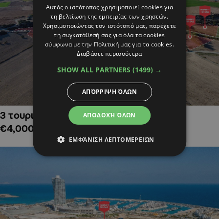
Αυτός ο ιστότοπος χρησιμοποιεί cookies για
τη βελτίωση της εμπειρίας των χρηστών.
Χρησιμοποιώντας τον ιστότοπό μας, παρέχετε
τη συγκατάθεσή σας για όλα τα cookies
σύμφωνα με την Πολιτική μας για τα cookies.
Διαβάστε περισσότερα
SHOW ALL PARTNERS
(1499) →
ΑΠΌΡΡΙΨΗ ΌΛΩΝ
3 τουριστικά χωράφια στην Αλαμινό,
ΑΠΟΔΟΧΉ ΌΛΩΝ
€4,000,000
ΕΜΦΆΝΙΣΗ ΛΕΠΤΟΜΕΡΕΙΏΝ