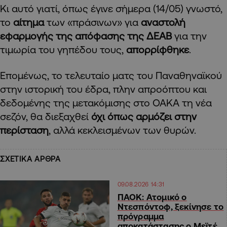
Κι αυτό γιατί, όπως έγινε σήμερα (14/05) γνωστό,
το
αίτημα
των «πράσινων» για
αναστολή
εφαρμογής της απόφασης της ΔΕΑΒ
για την
τιμωρία του γηπέδου τους,
απορρίφθηκε
.
Επομένως, το τελευταίο ματς του Παναθηναϊκού
στην ιστορική του έδρα, πλην απροόπτου και
δεδομένης της μετακόμισης στο ΟΑΚΑ τη νέα
σεζόν, θα διεξαχθεί
όχι όπως αρμόζει στην
περίσταση
, αλλά κεκλεισμένων των θυρών.
ΣΧΕΤΙΚΑ ΑΡΘΡΑ
09.08.2026 14:31
ΠΑΟΚ: Ατομικό ο
Ντεσπόντοφ, ξεκίνησε το
πρόγραμμα
αποκατάστασης ο Μεϊτέ