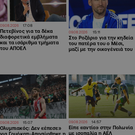
17:08
09.08.2026
Πετεβίνος για τα δέκα
15:11
09.08.2026
διαφορετικά εμβλήματα
Στο Ροζάριο για την κηδεία
και τα ισάριθμα τμήματα
του πατέρα του ο Μέσι,
του ΑΠΟΕΛ
μαζί με την οικογένειά του
14:57
09.08.2026
15:07
09.08.2026
Είπε «αντίο» στην Πολωνία
Ολυμπιακός: Δεν «έπεσε»
με ισοπαλία η ΑΕΛ
για Γουόκαπ-Αποσύρθηκε η