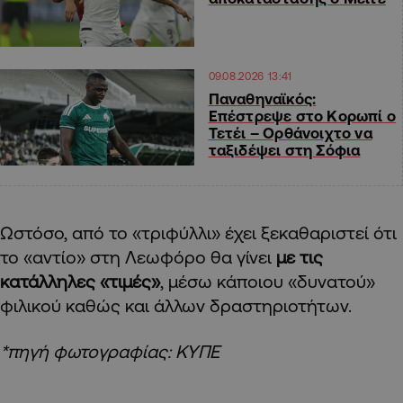
09.08.2026 13:41
Παναθηναϊκός:
Επέστρεψε στο Κορωπί ο
Τετέι – Ορθάνοιχτο να
ταξιδέψει στη Σόφια
Ωστόσο, από το «τριφύλλι» έχει ξεκαθαριστεί ότι
το «αντίο» στη Λεωφόρο θα γίνει
με τις
κατάλληλες «τιμές»
, μέσω κάποιου «δυνατού»
φιλικού καθώς και άλλων δραστηριοτήτων.
*πηγή φωτογραφίας: ΚΥΠΕ