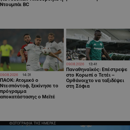
Ντουμπάι BC
13:41
09.08.2026
Παναθηναϊκός: Επέστρεψε
στο Κορωπί ο Τετέι –
14:31
09.08.2026
ΠΑΟΚ: Ατομικό ο
Ορθάνοιχτο να ταξιδέψει
Ντεσπόντοφ, ξεκίνησε το
στη Σόφια
πρόγραμμα
αποκατάστασης ο Μεϊτέ
ΦΩΤΟΓΡΑΦΙΑ ΤΗΣ ΗΜΕΡΑΣ