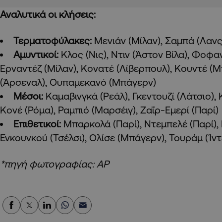
Αναλυτικά οι κλήσεις:
Τερματοφύλακες:
Μενιάν (Μίλαν), Σαμπά (Λανς)
Aμυντικοί:
Κλος (Νις), Ντιν (Άστον Βίλα), Φοφαν
Ερναντέζ (Μίλαν), Κονατέ (Λίβερπουλ), Κουντέ (
(Άρσεναλ), Ουπαμεκανό (Μπάγερν)
Μέσοι:
Καμαβινγκά (Ρεάλ), Γκεντουζί (Λάτσιο), Κ
Κονέ (Ρόμα), Ραμπιό (Μαρσέιγ), Ζαΐρ-Εμερί (Παρί)
Επιθετικοί:
Μπαρκολά (Παρί), Ντεμπελέ (Παρί),
Ενκουνκού (Τσέλσι), Ολίσε (Μπάγερν), Τουράμ (Ίντ
*πηγή φωτογραφίας: ΑΡ