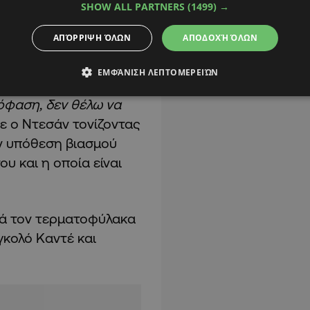
SHOW ALL PARTNERS
(1499) →
ΑΠΌΡΡΙΨΗ ΌΛΩΝ
ΑΠΟΔΟΧΉ ΌΛΩΝ
ίναι στην αποστολή,
ΕΜΦΆΝΙΣΗ ΛΕΠΤΟΜΕΡΕΙΏΝ
να έρθει. Δεν υπάρχουν
πόφαση, δεν θέλω να
σε ο Ντεσάν τονίζοντας
ην υπόθεση βιασμού
υ και η οποία είναι
ρά τον τερματοφύλακα
γκολό Καντέ και