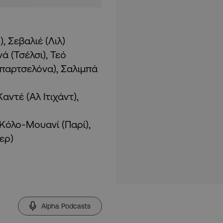
, Σεβαλιέ (Λιλ)
ά (Τσέλσι), Τεό
Μπαρτσελόνα), Σαλιμπά
αντέ (Αλ Ιτιχάντ),
 Κόλο-Μουανί (Παρί),
ερ)
Alpha Podcasts