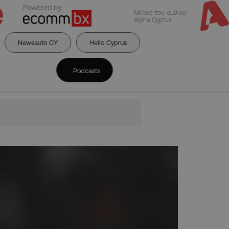
Powered by:
Μέλος του ομίλου
Alpha Cyprus
Newsauto CY
Hello Cyprus
Podcasts