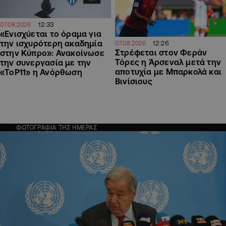
12:33
07.08.2026
«Ενισχύεται το όραμα για
την ισχυρότερη ακαδημία
12:26
07.08.2026
Στρέφεται στον Φεράν
στην Κύπρο»: Ανακοίνωσε
Τόρες η Άρσεναλ μετά την
την συνεργασία με την
αποτυχία με Μπαρκολά και
«ToP11» η Ανόρθωση
Βινίσιους
ΦΩΤΟΓΡΑΦΙΑ ΤΗΣ ΗΜΕΡΑΣ