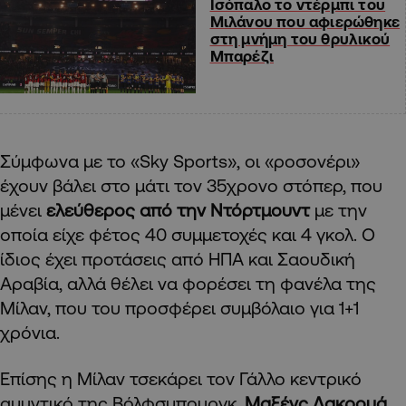
Ισόπαλο το ντέρμπι του
Μιλάνου που αφιερώθηκε
στη μνήμη του θρυλικού
Μπαρέζι
Σύμφωνα με το «Sky Sports», οι «ροσονέρι»
έχουν βάλει στο μάτι τον 35χρονο στόπερ, που
μένει
ελεύθερος από την Ντόρτμουντ
με την
οποία είχε φέτος 40 συμμετοχές και 4 γκολ. Ο
ίδιος έχει προτάσεις από ΗΠΑ και Σαουδική
Αραβία, αλλά θέλει να φορέσει τη φανέλα της
Μίλαν, που του προσφέρει συμβόλαιο για 1+1
χρόνια.
Επίσης η Μίλαν τσεκάρει τον Γάλλο κεντρικό
αμυντικό της Βόλφσμπουργκ,
Μαξένς Λακρουά
.