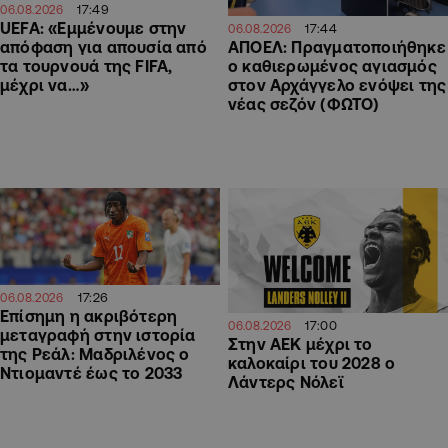
17:49
06.08.2026
UEFA: «Εμμένουμε στην
17:44
06.08.2026
ΑΠΟΕΛ: Πραγματοποιήθηκε
απόφαση για απουσία από
ο καθιερωμένος αγιασμός
τα τουρνουά της FIFA,
στον Αρχάγγελο ενόψει της
μέχρι να…»
νέας σεζόν (ΦΩΤΟ)
17:26
06.08.2026
Επίσημη η ακριβότερη
17:00
06.08.2026
μεταγραφή στην ιστορία
Στην ΑΕΚ μέχρι το
της Ρεάλ: Μαδριλένος ο
καλοκαίρι του 2028 ο
Ντιομαντέ έως το 2033
Λάντερς Νόλεϊ