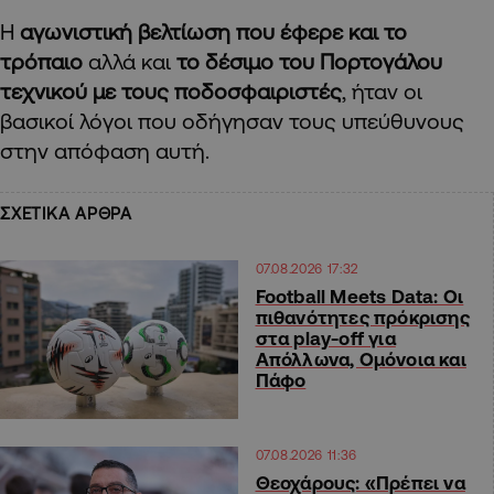
Η
αγωνιστική βελτίωση που έφερε και το
τρόπαιο
αλλά και
το δέσιμο του Πορτογάλου
τεχνικού με τους ποδοσφαιριστές
, ήταν οι
βασικοί λόγοι που οδήγησαν τους υπεύθυνους
στην απόφαση αυτή.
ΣΧΕΤΙΚΑ ΑΡΘΡΑ
07.08.2026 17:32
Football Meets Data: Οι
πιθανότητες πρόκρισης
στα play-off για
Απόλλωνα, Ομόνοια και
Πάφο
07.08.2026 11:36
Θεοχάρους: «Πρέπει να