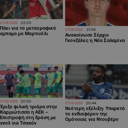
22:00
07.08.2026
Πάει για το μεταγραφικό
21:09
07.08.2026
«μπαμ» με Μαρτινέλι
Ανακοίνωσε Σέρχιο
Γκονζάλες η Νέα Σαλαμίνα
20:50
07.08.2026
20:44
07.08.2026
Έριξε φιλική τριάρα στην
Νεότερη εξέλιξη: Υπαρκτό
Καρμιώτισσα η ΑΕΚ –
το ενδιαφέρον της
Επιστροφή στη δράση με
Ομόνοιας για Ντουβέρν
γκολ για Τσακόν