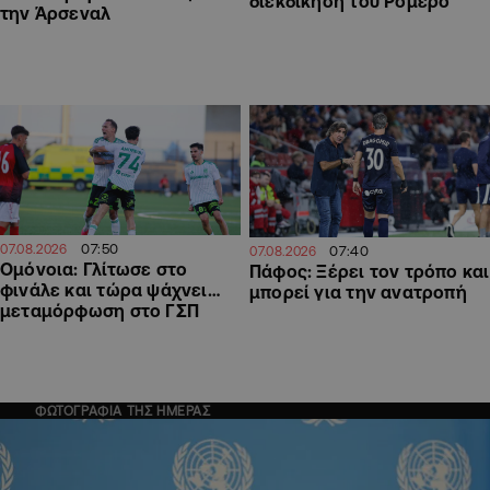
διεκδίκηση του Ρομέρο
την Άρσεναλ
07:50
07.08.2026
07:40
07.08.2026
Ομόνοια: Γλίτωσε στο
Πάφος: Ξέρει τον τρόπο και
φινάλε και τώρα ψάχνει…
μπορεί για την ανατροπή
μεταμόρφωση στο ΓΣΠ
ΦΩΤΟΓΡΑΦΙΑ ΤΗΣ ΗΜΕΡΑΣ