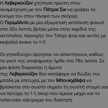
Η
Λεβερκούζεν
χτύπησε πρώτη στην
αναμέτρηση με τον
Πάτρικ Σικ
να γράφει το
όνομα του στον πίνακα των σκόρερ.
Ο
Γκριμάλντο
με μία εξαιρετική εκτέλεση φάουλ
στο 32ο λεπτό, βρήκε μέσα στην καρδιά της
αντίπαλης περιοχής τον Τσέχο φορ και αυτός με
κεφαλιά έκανε το 1-0.
Οι γηπεδούχοι άργησαν να απαντήσουν, καθώς
το γκολ της ισοφάρισης ήρθε στο 78ο λεπτό. Σε
μία φάση διαρκείας η άμυνα
της
Λεβερκούζεν
δεν κατάφερε να διώξει την
μπάλα με επιτυχία, με τον
Μπουκχάλφα
να
βρίσκεται στο σωστό σημείο τη σωστή στιγμή για
να πετύχει το 1-1, σκορ που έμεινε μέχρι και το
τελευταίο σφύριγμα του διαιτητή.