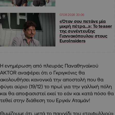
07.08.2026 20:06
«Όταν σου πετάνε μία
μικρή πέτρα…»: Το teaser
της συνέντευξης
Γιαννακόπουλου στους
EuroInsiders
Η ενημέρωση από πλευράς Παναθηναϊκού
AKTOR αναφέρει ότι ο Γκριγκόνις θα
ακολουθήσει κανονικά την αποστολή που θα
φύγει αύριο (19/12) το πρωί για την γαλλική πόλη
και θα αποφασιστεί εκεί το εάν και κατά πόσο θα
τεθεί στην διάθεση του Εργκίν Αταμάν!
Θυμίζουμε ότι, μετά το παιχνίδι του «τριφυλλιού»