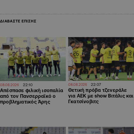
ΔΙΑΒΑΣΤΕ ΕΠΙΣΗΣ
22:07
22:10
08.08.2026
08.08.2026
Θετική πρόβα τζενεράλε
Απέσπασε φιλική ισοπαλία
για ΑΕΚ με show Βιτάλις και
από τον Πανσερραϊκό ο
Γκατσίνοβιτς
προβληματικός Άρης