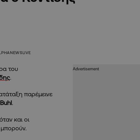
LPHANEWSLIVE
ρα του
ίδης
.
 κατάταξη παρέμεινε
Buhl
.
 όταν και οι
 μπορούν.