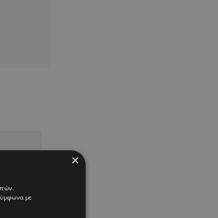
×
στών.
 σύμφωνα με