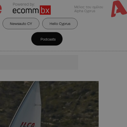
Powered by:
Μέλος του ομίλου
Alpha Cyprus
Newsauto CY
Hello Cyprus
Podcasts