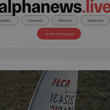
Διεθνή
Οικονομία
Αθλητικά
Ψυχαγωγία
ALPHA της Κυριακής