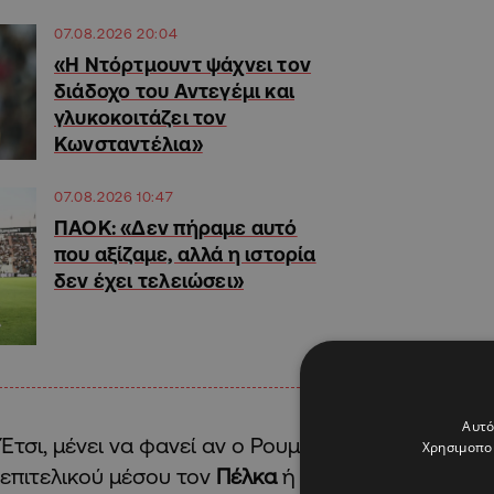
07.08.2026 20:04
«Η Ντόρτμουντ ψάχνει τον
διάδοχο του Αντεγέμι και
γλυκοκοιτάζει τον
Κωνσταντέλια»
07.08.2026 10:47
ΠΑΟΚ: «Δεν πήραμε αυτό
που αξίζαμε, αλλά η ιστορία
δεν έχει τελειώσει»
Αυτό
Έτσι, μένει να φανεί αν ο Ρουμανός τεχνικός χρη
Χρησιμοποι
επιτελικού μέσου τον
Πέλκα
ή προτιμήσει τον
Ζαφ