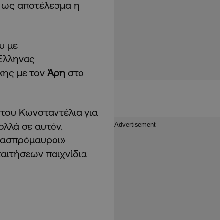
ει ως αποτέλεσμα η
υ με
 Έλληνας
κης με τον
Άρη
στο
 του Κωνσταντέλια για
ολλά σε αυτόν.
 «ασπρόμαυροι»
αιτήσεων παιχνίδια