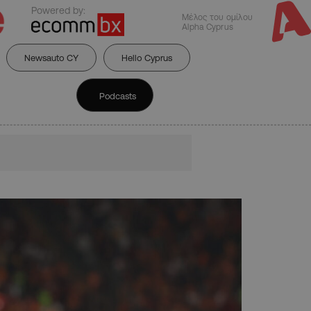
Powered by:
Μέλος του ομίλου
Alpha Cyprus
Newsauto CY
Hello Cyprus
Podcasts