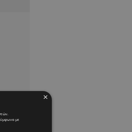
×
στών.
 σύμφωνα με