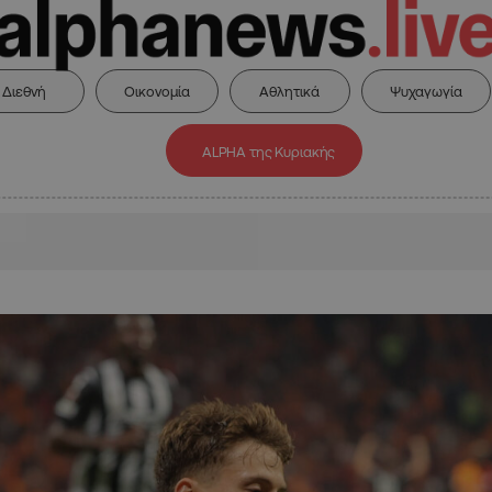
Διεθνή
Οικονομία
Αθλητικά
Ψυχαγωγία
ALPHA της Κυριακής