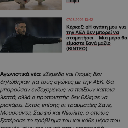
Πάφο
07.08.2026 13:42
Κέρκεζ: «Η αγάπη μου για
την ΑΕΛ δεν μπορεί να
σταματήσει – Μια μέρα θα
είμαστε ξανά μαζί»
(ΒΙΝΤΕΟ)
Αγωνιστικά νέα
:
«Σεμέδο και Γκομίς δεν
δηλώθηκαν για τους αγώνες με την ΑΕΚ. Θα
μπορούσαν ενδεχομένως να παίξουν κάποια
λεπτά, αλλά ο προπονητής δεν θέλησε να
ρισκάρει. Εκτός επίσης οι τραυματίες Σανε,
Μουσούντα, Σαρφό και Νίκολιτς, ο οποίος
ξεπέρασε το πρόβλημα του και κάθε μέρα που
περνάει είναι πιο κοντά στην επιστροφή.