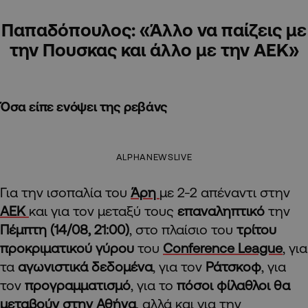
Παπαδόπουλος: «Άλλο να παίζεις με
την Πουσκας και άλλο με την ΑΕΚ»
Όσα είπε ενόψει της ρεβάνς
ALPHANEWSLIVE
Για την ισοπαλία του
Άρη
με 2-2 απέναντι στην
ΑΕΚ
και για τον μεταξύ τους
επαναληπτικό
την
Πέμπτη (14/08, 21:00)
, στο πλαίσιο του
τρίτου
προκριματικού γύρου
του
Conference League
, για
τα
αγωνιστικά δεδομένα
, για τον
Ράτσκοφ
, για
τον
προγραμματισμό
, για το
πόσοι φίλαθλοι θα
μεταβούν στην Αθήνα
, αλλά και για την