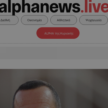
Διεθνή
Οικονομία
Αθλητικά
Ψυχαγωγία
ALPHA της Κυριακής