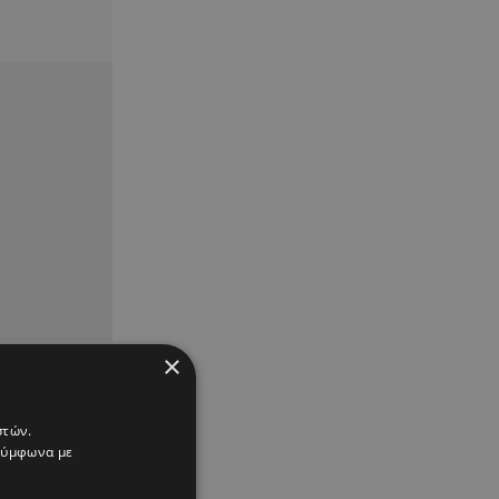
×
στών.
 σύμφωνα με