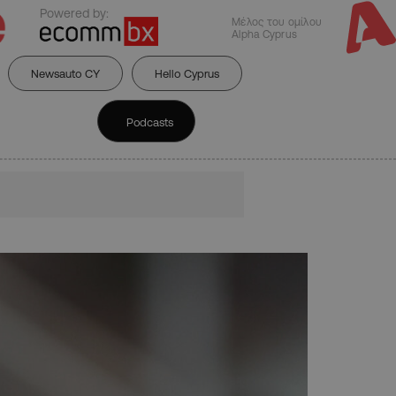
Powered by:
Μέλος του ομίλου
Alpha Cyprus
Newsauto CY
Hello Cyprus
Podcasts