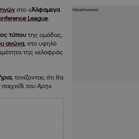
θηνών
στο «
Άλφαμεγα
onference League
.
ος τύπου
της ομάδας,
ου αγώνα
, στο υψηλό
οιμότητα της «ελαφράς
τήρια
, τονίζοντας ότι θα
 παιχνίδι του Άρη»
.