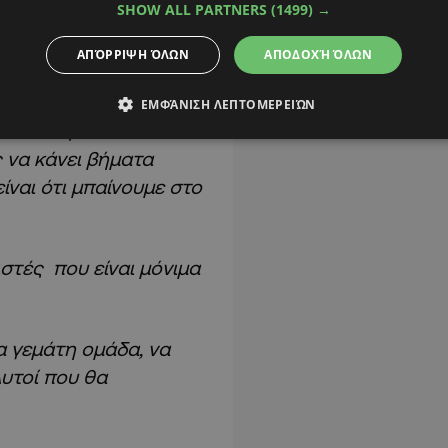
SHOW ALL PARTNERS
(1499) →
ό παιχνίδι και να
ΑΠΌΡΡΙΨΗ ΌΛΩΝ
ΑΠΟΔΟΧΉ ΌΛΩΝ
κας
:
«Δεν μας ξεγελά
ΕΜΦΆΝΙΣΗ ΛΕΠΤΟΜΕΡΕΙΏΝ
σκολίας είναι πολύ
 να κάνει βήματα
ίναι ότι μπαίνουμε στο
τές που είναι μόνιμα
α γεμάτη ομάδα, να
Αυτοί που θα