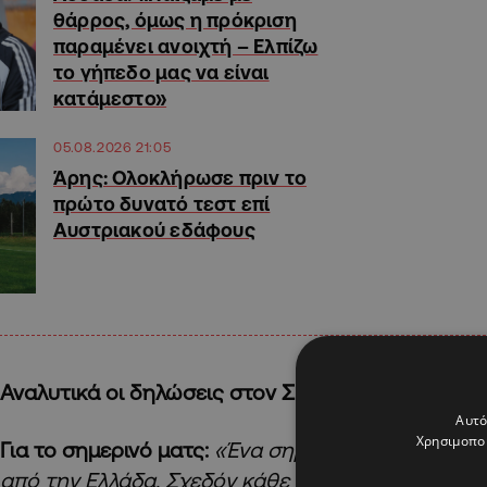
θάρρος, όμως η πρόκριση
παραμένει ανοιχτή – Ελπίζω
το γήπεδο μας να είναι
κατάμεστο»
05.08.2026 21:05
Άρης: Ολοκλήρωσε πριν το
πρώτο δυνατό τεστ επί
Αυστριακού εδάφους
Αναλυτικά οι δηλώσεις στον ΣΠΟΡ FM:
Αυτό
Χρησιμοποι
Για το σημερινό ματς:
«Ένα σημαντικό παιχνίδι, ιδ
από την Ελλάδα. Σχεδόν κάθε Κύπριος υποστηρίζε