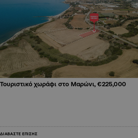
Τουριστικό χωράφι στο Μαρώνι, €225,000
ΔΙΑΒΑΣΤΕ ΕΠΙΣΗΣ