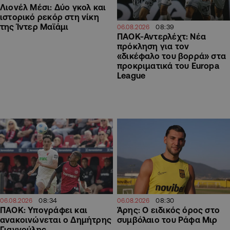
Λιονέλ Μέσι: Δύο γκολ και
ιστορικό ρεκόρ στη νίκη
της Ίντερ Μαϊάμι
08:39
06.08.2026
ΠΑΟΚ-Αντερλέχτ: Νέα
πρόκληση για τον
«δικέφαλο του βορρά» στα
προκριματικά του Europa
League
08:34
08:30
06.08.2026
06.08.2026
ΠΑΟΚ: Υπογράφει και
Άρης: Ο ειδικός όρος στο
ανακοινώνεται ο Δημήτρης
συμβόλαιο του Ράφα Μιρ
Γιαννούλης