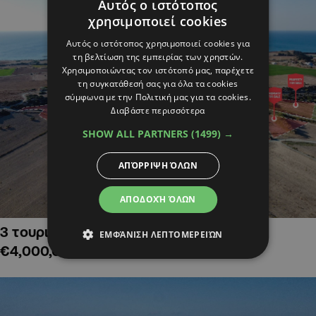
Αυτός ο ιστότοπος
χρησιμοποιεί cookies
Αυτός ο ιστότοπος χρησιμοποιεί cookies για
τη βελτίωση της εμπειρίας των χρηστών.
Χρησιμοποιώντας τον ιστότοπό μας, παρέχετε
τη συγκατάθεσή σας για όλα τα cookies
σύμφωνα με την Πολιτική μας για τα cookies.
Διαβάστε περισσότερα
SHOW ALL PARTNERS
(1499) →
ΑΠΌΡΡΙΨΗ ΌΛΩΝ
ΑΠΟΔΟΧΉ ΌΛΩΝ
3 τουριστικά χωράφια στην Αλαμινό,
ΕΜΦΆΝΙΣΗ ΛΕΠΤΟΜΕΡΕΙΏΝ
€4,000,000