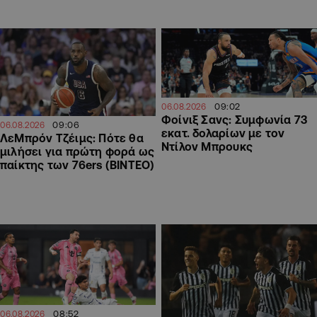
09:02
06.08.2026
Φοίνιξ Σανς: Συμφωνία 73
09:06
06.08.2026
εκατ. δολαρίων με τον
ΛεΜπρόν Τζέιμς: Πότε θα
Ντίλον Μπρουκς
μιλήσει για πρώτη φορά ως
παίκτης των 76ers (ΒΙΝΤΕΟ)
08:52
06.08.2026