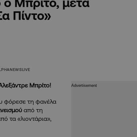
 ο Μπρίτο, μετά
Σα Πίντο»
LPHANEWSLIVE
 Αλεξάντρε Μπρίτο!
ου φόρεσε τη φανέλα
νεισμού
από τη
πό τα «λιοντάρια»,