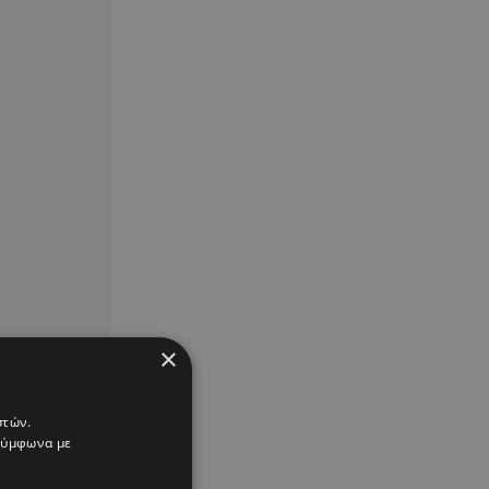
×
στών.
 σύμφωνα με