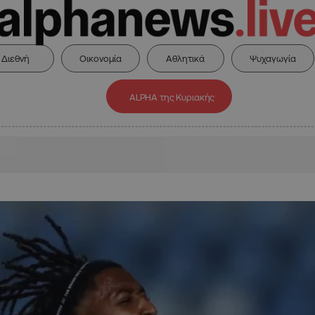
Διεθνή
Οικονομία
Αθλητικά
Ψυχαγωγία
ALPHA της Κυριακής