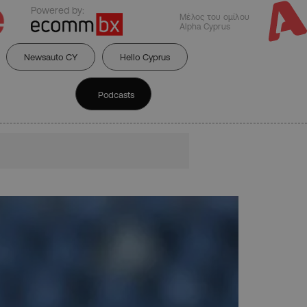
Powered by:
Μέλος του ομίλου
Alpha Cyprus
Newsauto CY
Hello Cyprus
Podcasts