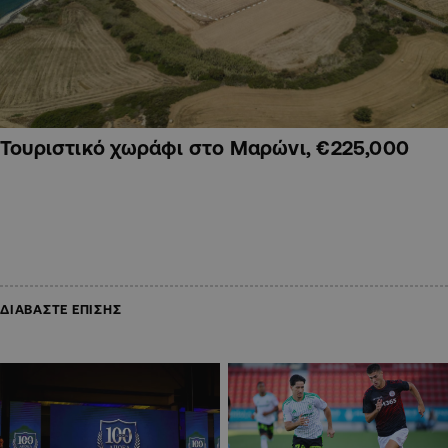
Τουριστικό χωράφι στο Μαρώνι, €225,000
ΔΙΑΒΑΣΤΕ ΕΠΙΣΗΣ