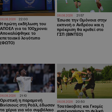
21:57
06.08.2026
22:00
06.08.2026
Έσωσε την Ομόνοια στην
Η πρώτη εκδήλωση του
εκπνοή ο Ανδρέου και η
ΑΠΟΕΛ για τα 100χρονα:
πρόκριση θα κριθεί στο
Αποκαλύφθηκε το
ΓΣΠ (ΒΙΝΤΕΟ)
επετειακό λογότυπο
(ΦΩΤΟ)
21:10
06.08.2026
Οριστική η παραμονή
20:50
06.08.2026
Βινίσιους στη Ρεάλ, έδωσαν
Τσατάκοβιτς και Γκομίς
τα χέρια για νέο συμβόλαιο
«υπέγραψαν» τη φιλική