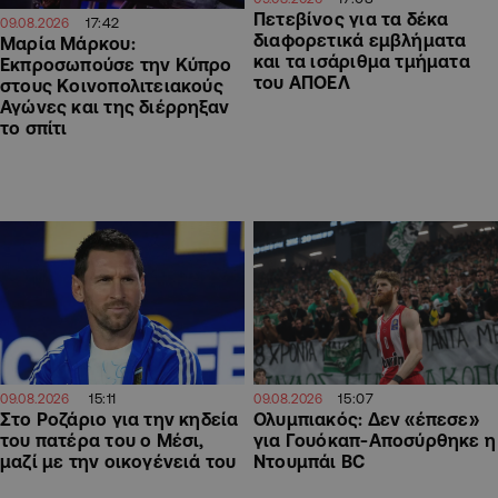
Πετεβίνος για τα δέκα
17:42
09.08.2026
διαφορετικά εμβλήματα
Μαρία Μάρκου:
και τα ισάριθμα τμήματα
Εκπροσωπούσε την Κύπρο
του ΑΠΟΕΛ
στους Κοινοπολιτειακούς
Αγώνες και της διέρρηξαν
το σπίτι
15:11
15:07
09.08.2026
09.08.2026
Στο Ροζάριο για την κηδεία
Ολυμπιακός: Δεν «έπεσε»
του πατέρα του ο Μέσι,
για Γουόκαπ-Αποσύρθηκε η
μαζί με την οικογένειά του
Ντουμπάι BC