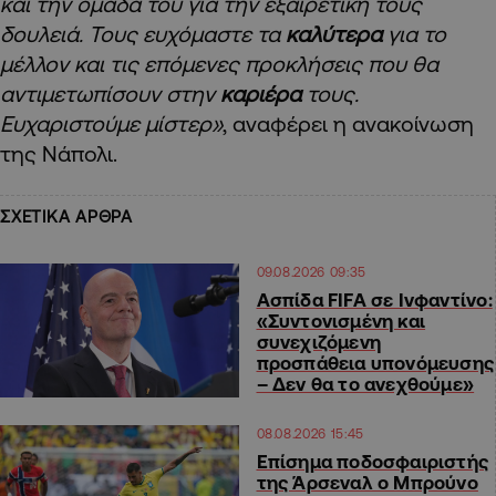
και την ομάδα του για την εξαιρετική τους
δουλειά. Τους ευχόμαστε τα
καλύτερα
για το
μέλλον και τις επόμενες προκλήσεις που θα
αντιμετωπίσουν στην
καριέρα
τους.
Ευχαριστούμε μίστερ»
, αναφέρει η ανακοίνωση
της Νάπολι.
ΣΧΕΤΙΚΑ ΑΡΘΡΑ
09.08.2026 09:35
Ασπίδα FIFA σε Ινφαντίνο:
«Συντονισμένη και
συνεχιζόμενη
προσπάθεια υπονόμευσης
– Δεν θα το ανεχθούμε»
08.08.2026 15:45
Επίσημα ποδοσφαιριστής
της Άρσεναλ ο Μπρούνο