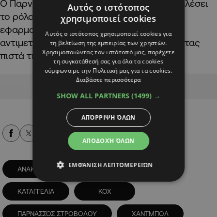
Ο Παρνασσός αναμένει ότι η ΚΟΧ θα επιτελέσει
Αυτός ο ιστότοπος
το ρόλο της έστω και την υστάτη και θα
χρησιμοποιεί cookies
εφαρμοστεί επιτέλους ισονομία στην
Αυτός ο ιστότοπος χρησιμοποιεί cookies για
αντιμετώπιση των σωματείων ακολουθώντας
τη βελτίωση της εμπειρίας των χρηστών.
Χρησιμοποιώντας τον ιστότοπό μας, παρέχετε
πιστά την προκήρυξη».
τη συγκατάθεσή σας για όλα τα cookies
σύμφωνα με την Πολιτική μας για τα cookies.
Διαβάστε περισσότερα
Advertisement
SHOW ALL PARTNERS
(1499) →
ΑΠΌΡΡΙΨΗ ΌΛΩΝ
Alpha Podcasts
ΑΠΟΔΟΧΉ ΌΛΩΝ
ΕΜΦΆΝΙΣΗ ΛΕΠΤΟΜΕΡΕΙΏΝ
ΑΝΑΚΟΙΝΩΣΗ
ΑΝΟΡΘΩΣΗ
ΚΑΤΑΓΓΕΛΙΑ
ΚΟΧ
ΠΑΡΝΑΣΣΟΣ ΣΤΡΟΒΟΛΟΥ
ΧΑΝΤΜΠΟΛ