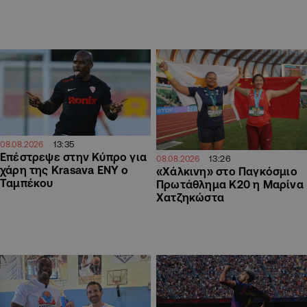
13:35
08.08.2026
Επέστρεψε στην Κύπρο για
13:26
08.08.2026
χάρη της Krasava ΕΝΥ ο
«Χάλκινη» στο Παγκόσμιο
Ταμπέκου
Πρωτάθλημα Κ20 η Μαρίνα
Χατζηκώστα