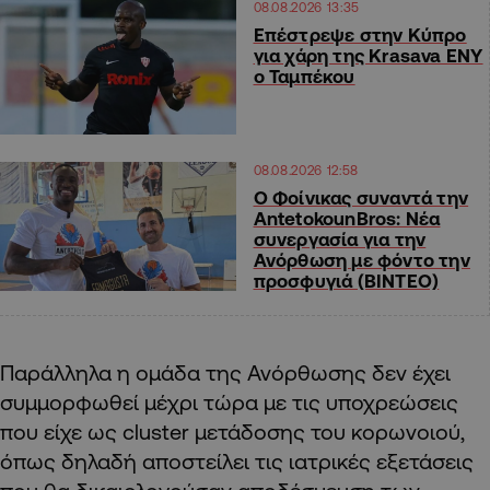
08.08.2026 13:35
Επέστρεψε στην Κύπρο
για χάρη της Krasava ΕΝΥ
ο Ταμπέκου
08.08.2026 12:58
Ο Φοίνικας συναντά την
AntetokounBros: Νέα
συνεργασία για την
Ανόρθωση με φόντο την
προσφυγιά (ΒΙΝΤΕΟ)
Παράλληλα η ομάδα της Ανόρθωσης δεν έχει
συμμορφωθεί μέχρι τώρα με τις υποχρεώσεις
που είχε ως cluster
μετάδοσης του κορωνοιού,
όπως δηλαδή αποστείλει τις ιατρικές εξετάσεις