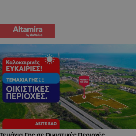
Τεμάχια Γης σε Οικιστικές Περιοχές