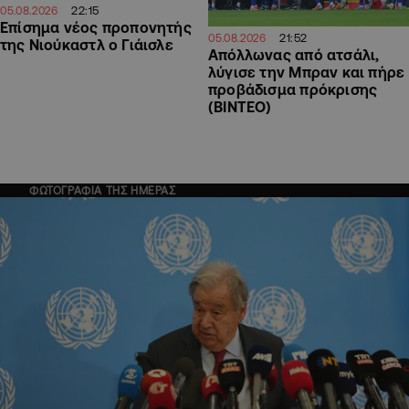
22:15
05.08.2026
Επίσημα νέος προπονητής
21:52
05.08.2026
της Νιούκαστλ ο Γιάισλε
Απόλλωνας από ατσάλι,
λύγισε την Μπραν και πήρε
προβάδισμα πρόκρισης
(ΒΙΝΤΕΟ)
ΦΩΤΟΓΡΑΦΙΑ ΤΗΣ ΗΜΕΡΑΣ