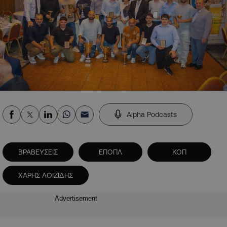
Alpha Podcasts
ΒΡΑΒΕΥΣΕΙΣ
ΕΠΟΠΛ
ΚΟΠ
ΧΑΡΗΣ ΛΟΙΖΙΔΗΣ
Advertisement