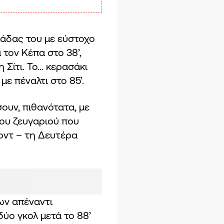
μάδας του με εύστοχο
 τον Κέπα στο 38’,
 Σίτι. Το… κερασάκι
ε πέναλτι στο 85’.
υν, πιθανότατα, με
ου ζευγαριού που
ρντ – τη Δευτέρα
ων απέναντι
δύο γκολ μετά το 88’