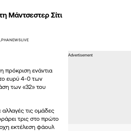
 τη Μάντσεστερ Σίτι
LPHANEWSLIVE
 η πρόκριση ενάντια
 το ευρύ 4-0 των
φάση των «32» του
ε αλλαγές τις ομάδες
οράρει τρις στο πρώτο
έροχη εκτέλεση φάουλ