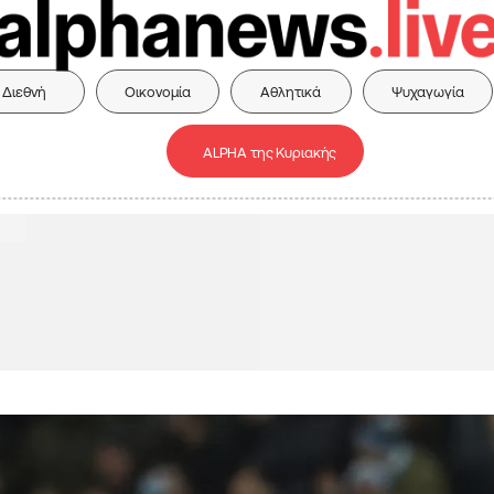
Διεθνή
Οικονομία
Αθλητικά
Ψυχαγωγία
ALPHA της Κυριακής