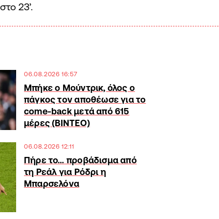
στο 23’.
06.08.2026 16:57
Μπήκε ο Μούντρικ, όλος ο
πάγκος τον αποθέωσε για το
come-back μετά από 615
μέρες (ΒΙΝΤΕΟ)
06.08.2026 12:11
Πήρε το… προβάδισμα από
τη Ρεάλ για Ρόδρι η
Μπαρσελόνα