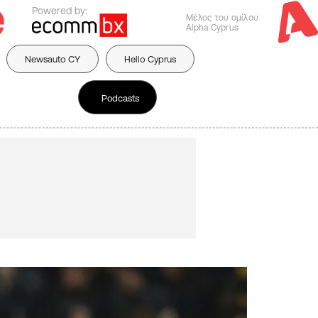
Powered by:
Μέλος του ομίλου
Alpha Cyprus
Newsauto CY
Hello Cyprus
Podcasts