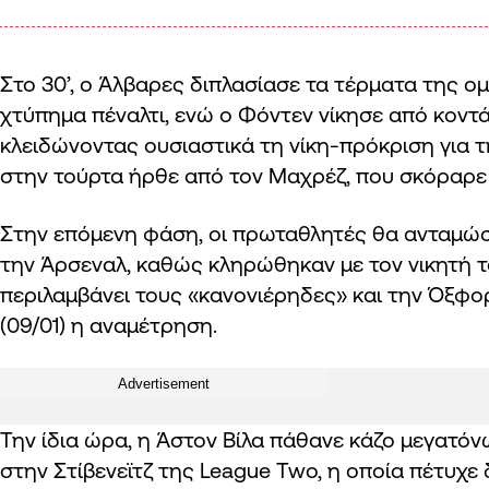
Στο 30’, ο Άλβαρες διπλασίασε τα τέρματα της ο
χτύπημα πέναλτι, ενώ ο Φόντεν νίκησε από κοντά
κλειδώνοντας ουσιαστικά τη νίκη-πρόκριση για τη
στην τούρτα ήρθε από τον Μαχρέζ, που σκόραρε μ
Στην επόμενη φάση, οι πρωταθλητές θα ανταμώσο
την Άρσεναλ, καθώς κληρώθηκαν με τον νικητή τ
περιλαμβάνει τους «κανονιέρηδες» και την Όξφο
(09/01) η αναμέτρηση.
Advertisement
Την ίδια ώρα, η Άστον Βίλα πάθανε κάζο μεγατόν
στην Στίβενεϊτζ της League Two, η οποία πέτυχε 