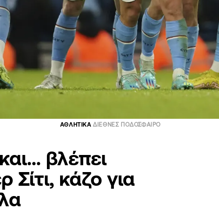
ΑΘΛΗΤΙΚΑ
ΔΙΕΘΝΕΣ ΠΟΔΟΣΦΑΙΡΟ
και… βλέπει
Σίτι, κάζο για
λλα