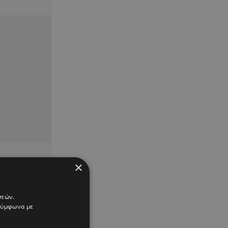
×
στών.
 σύμφωνα με