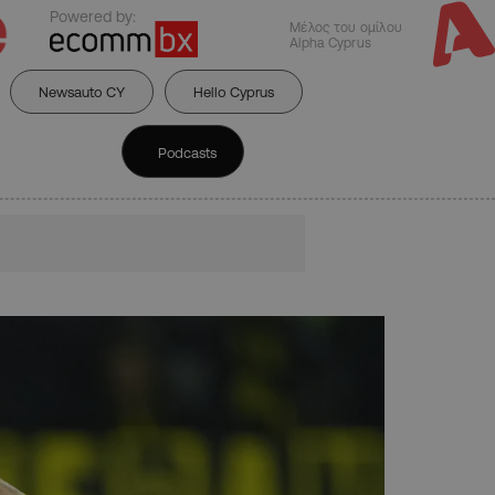
Powered by:
Μέλος του ομίλου
Alpha Cyprus
Newsauto CY
Hello Cyprus
Podcasts