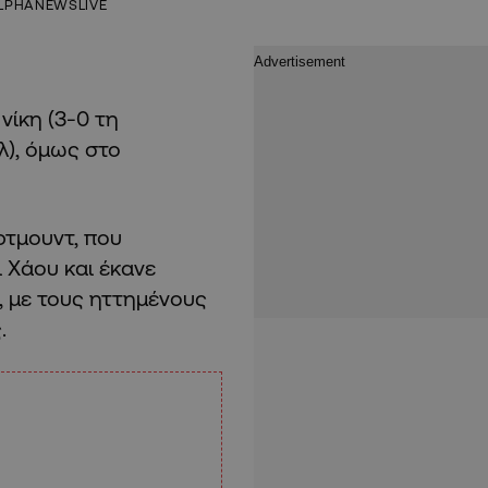
LPHANEWSLIVE
νίκη (3-0 τη
λ), όμως στο
ρτμουντ, που
 Χάου και έκανε
, με τους ηττημένους
.