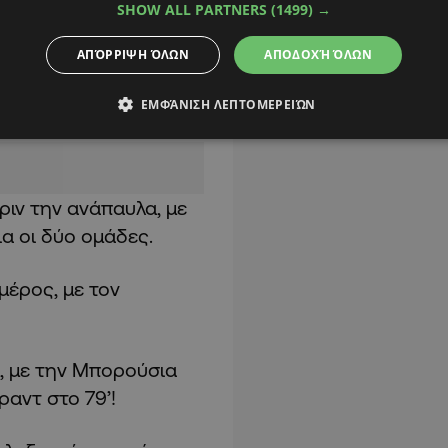
SHOW ALL PARTNERS
(1499) →
Βρετανός
-0 για την
ΑΠΌΡΡΙΨΗ ΌΛΩΝ
ΑΠΟΔΟΧΉ ΌΛΩΝ
τον θεσμό μετά από
 τελείωμα από κοντά.
ΕΜΦΆΝΙΣΗ ΛΕΠΤΟΜΕΡΕΙΏΝ
ιν την ανάπαυλα, με
ια οι δύο ομάδες.
μέρος, με τον
υ, με την Μπορούσια
ραντ στο 79’!