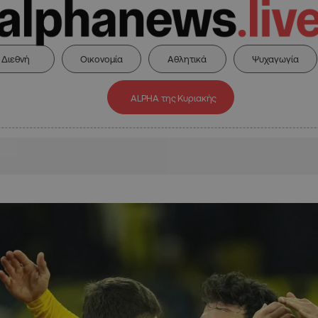
Διεθνή
Οικονομία
Αθλητικά
Ψυχαγωγία
ALPHA της Κυριακής