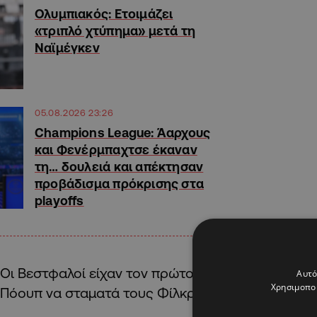
Ολυμπιακός: Ετοιμάζει
«τριπλό χτύπημα» μετά τη
Ναϊμέγκεν
05.08.2026 23:26
Champions League: Άαρχους
και Φενέρμπαχτσε έκαναν
τη… δουλειά και απέκτησαν
προβάδισμα πρόκρισης στα
playoffs
Οι Βεστφαλοί είχαν τον πρώτο λόγο από το ξεκίνη
Αυτό
Χρησιμοποι
Πόουπ να σταματά τους Φίλκρουγκ (13’) και Αντεγέμ