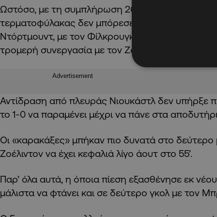
Ωστόσο, με τη συμπλήρωση 26 λεπτών αγώνα ο 
τερματοφύλακας δεν μπόρεσε να αποσοβήσει το 1
Ντόρτμουντ, με τον Φίλκρουγκ να κάνει σεφτέ σ
τρομερή συνεργασία με τον Ζάμπιτσερ και ωραίο
Advertisement
Αντίδραση από πλευράς Νιουκάστλ δεν υπήρξε πρ
το 1-0 να παραμένει μέχρι να πάνε στα αποδυτήρ
Οι «καρακάξες» μπήκαν πιο δυνατά στο δεύτερο 
Ζοέλιντον να έχει κεφαλιά λίγο άουτ στο 55’.
Παρ’ όλα αυτά, η όποια πίεση εξασθένησε εκ νέο
μάλιστα να φτάνει και σε δεύτερο γκολ με τον Μπ