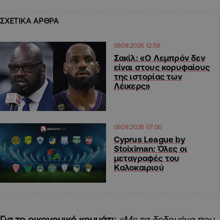
ΣΧΕΤΙΚΑ ΑΡΘΡΑ
09.08.2026 12:59
Σακίλ: «Ο Λεμπρόν δεν
είναι στους κορυφαίους
της ιστορίας των
Λέικερς»
09.08.2026 07:00
Cyprus League by
Stoiximan: Όλες οι
μεταγραφές του
Καλοκαιριού
Για το οικονομικό κομμάτι:
«Με τα δεδομένα που