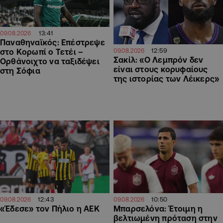
13:41
09.08.2026
Παναθηναϊκός: Επέστρεψε
12:59
09.08.2026
στο Κορωπί ο Τετέι –
Σακίλ: «Ο Λεμπρόν δεν
Ορθάνοιχτο να ταξιδέψει
είναι στους κορυφαίους
στη Σόφια
της ιστορίας των Λέικερς»
12:43
10:50
09.08.2026
09.08.2026
«Έδεσε» τον Πήλιο η ΑΕΚ
Μπαρσελόνα: Έτοιμη η
βελτιωμένη πρόταση στην