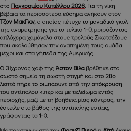
στο
Παγκοσμίου Κυπέλλου 2026
. Για τη νίκη
βέβαια τα περισσότερα εύσημα ανήκουν στον
Τζον ΜακΓκιν
, ο οποίος πέτυχε το μοναδικό γκολ
της αναμέτρησης για το τελικό 1-0, μοιράζοντας
απλόχερα χαμόγελα στους τρελούς Σκωτσέζους
που ακολούθησαν την αγαπημένη τους ομάδα
μέχρι και στα γήπεδα της Αμερικής.
Ο 31χρονος χαφ της
Άστον Βίλα
βρέθηκε στο
σωστό σημείο τη σωστή στιγμή και στο 28ο
λεπτό πήρε το ριμπάουντ από την απόκρουση
του αντίπαλου κίπερ και με τελείωμα εντός
περιοχής, μαζί με τη βοήθεια μίας κόντρας, την
έστειλε στο βάθος της αντίπαλης εστίας,
γράφοντας το 1-0.
Με πρωταγωνιστή τον
Φρανζί Πιερό
η
Αϊτή
έκανε