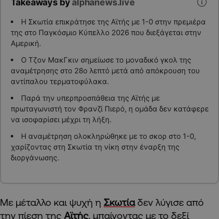
Takeaways by
alphanews.live
Η Σκωτία επικράτησε της Αϊτής με 1-0 στην πρεμιέρα
της στο Παγκόσμιο Κύπελλο 2026 που διεξάγεται στην
Αμερική.
Ο Τζον ΜακΓκιν σημείωσε το μοναδικό γκολ της
αναμέτρησης στο 28ο λεπτό μετά από απόκρουση του
αντίπαλου τερματοφύλακα.
Παρά την υπερπροσπάθεια της Αϊτής με
πρωταγωνιστή τον Φρανζί Πιερό, η ομάδα δεν κατάφερε
να ισοφαρίσει μέχρι τη λήξη.
Η αναμέτρηση ολοκληρώθηκε με το σκορ στο 1-0,
χαρίζοντας στη Σκωτία τη νίκη στην έναρξη της
διοργάνωσης.
Με μέταλλο και ψυχή η
Σκωτία
δεν λύγισε από
την πίεση της
Αϊτής
, μπαίνοντας με το δεξί