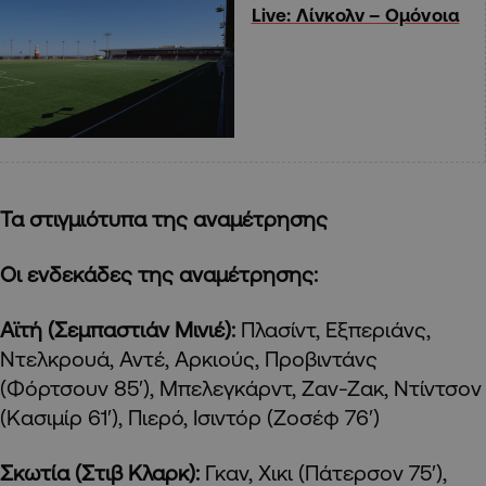
Live: Λίνκολν – Ομόνοια
Τα στιγμιότυπα της αναμέτρησης
Οι ενδεκάδες της αναμέτρησης:
Αϊτή (Σεμπαστιάν Μινιέ):
Πλασίντ, Εξπεριάνς,
Ντελκρουά, Αντέ, Αρκιούς, Προβιντάνς
(Φόρτσουν 85′), Μπελεγκάρντ, Ζαν-Ζακ, Ντίντσον
(Κασιμίρ 61′), Πιερό, Ισιντόρ (Ζοσέφ 76′)
Σκωτία (Στιβ Κλαρκ):
Γκαν, Χικι (Πάτερσον 75′),