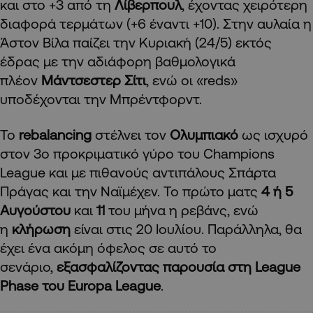
και στο +3 από τη
Λίβερπουλ
, έχοντας χειρότερη
διαφορά τερμάτων (+6 έναντι +10). Στην αυλαία η
Άστον Βίλα παίζει την Κυριακή (24/5) εκτός
έδρας με την αδιάφορη βαθμολογικά
πλέον
Μάντσεστερ Σίτι
, ενώ οι «reds»
υποδέχονται την Μπρέντφορντ.
Το
rebalancing
στέλνει τον
Ολυμπιακό
ως ισχυρό
στον 3ο προκριματικό γύρο του Champions
League και με πιθανούς αντιπάλους Σπάρτα
Πράγας και την Ναϊμέχεν. Το πρώτο ματς
4 ή 5
Αυγούστου
και
11
του μήνα η ρεβάνς, ενώ
η
κλήρωση
είναι στις 20 Ιουλίου. Παράλληλα, θα
έχει ένα ακόμη όφελος σε αυτό το
σενάριο,
εξασφαλίζοντας παρουσία στη League
Phase του Europa League
.