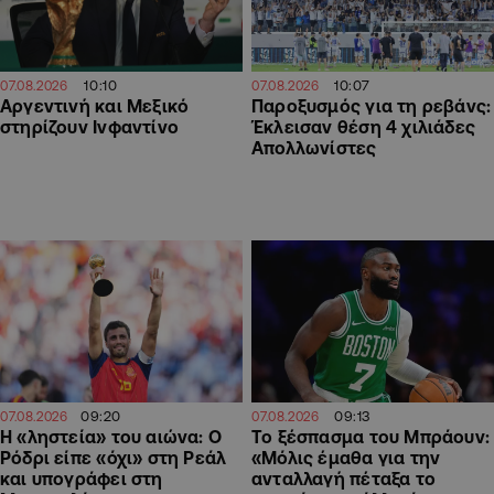
10:07
10:10
07.08.2026
07.08.2026
Παροξυσμός για τη ρεβάνς:
Αργεντινή και Μεξικό
Έκλεισαν θέση 4 χιλιάδες
στηρίζουν Ινφαντίνο
Απολλωνίστες
09:20
09:13
07.08.2026
07.08.2026
Η «ληστεία» του αιώνα: Ο
Το ξέσπασμα του Μπράουν:
Ρόδρι είπε «όχι» στη Ρεάλ
«Μόλις έμαθα για την
και υπογράφει στη
ανταλλαγή πέταξα το