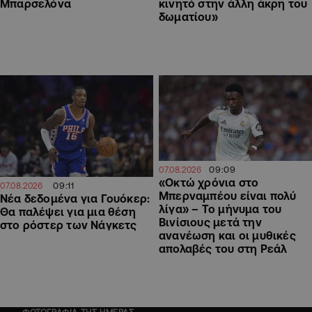
Μπαρσελόνα
κινητό στην άλλη άκρη του
δωματίου»
09:09
07.08.2026
«Οκτώ χρόνια στο
09:11
07.08.2026
Μπερναμπέου είναι πολύ
Νέα δεδομένα για Γουόκερ:
λίγα» – Το μήνυμα του
Θα παλέψει για μια θέση
Βινίσιους μετά την
στο ρόστερ των Νάγκετς
ανανέωση και οι μυθικές
απολαβές του στη Ρεάλ