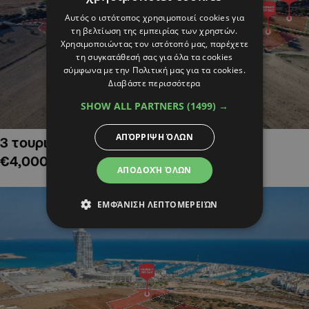
Αυτός ο ιστότοπος χρησιμοποιεί cookies για
τη βελτίωση της εμπειρίας των χρηστών.
Χρησιμοποιώντας τον ιστότοπό μας, παρέχετε
τη συγκατάθεσή σας για όλα τα cookies
σύμφωνα με την Πολιτική μας για τα cookies.
Διαβάστε περισσότερα
SHOW ALL PARTNERS
(1499) →
ΑΠΌΡΡΙΨΗ ΌΛΩΝ
3 τουριστικά χωράφια στην Αλαμινό,
€4,000,000
ΑΠΟΔΟΧΉ ΌΛΩΝ
ΕΜΦΆΝΙΣΗ ΛΕΠΤΟΜΕΡΕΙΏΝ