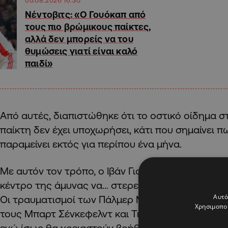
Νέντοβιτς: «Ο Γουόκαπ από
τους πιο βρώμικους παίκτες,
αλλά δεν μπορείς να του
θυμώσεις γιατί είναι καλό
παιδί»
Από αυτές, διαπιστώθηκε ότι το οστικό οίδημα 
παίκτη δεν έχει υποχωρήσει, κάτι που σημαίνει π
παραμείνει εκτός για περίπου ένα μήνα.
Με αυτόν τον τρόπο, ο Ιβάν Γιοβάνοβιτς βλέπει τι
κέντρο της άμυνας να… στερεύουν για το επόμεν
Αυτό
Οι τραυματισμοί των Πάλμερ Μπράουν και Μάγκ
Χρησιμοποι
τους Μπαρτ Σένκεφελντ και Τιν Γεντβάι ως μόνο
ενώ ίσως θα χρειαστούν βοήθειες και από τον Γο