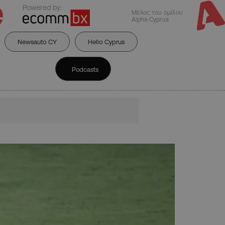
Powered by:
Μέλος του ομίλου
Alpha Cyprus
Newsauto CY
Hello Cyprus
Podcasts