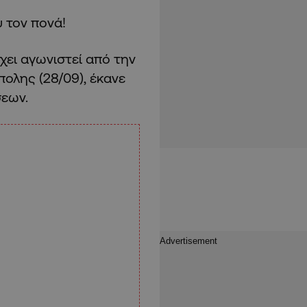
 τον πονά!
χει αγωνιστεί από την
ολης (28/09), έκανε
σεων.