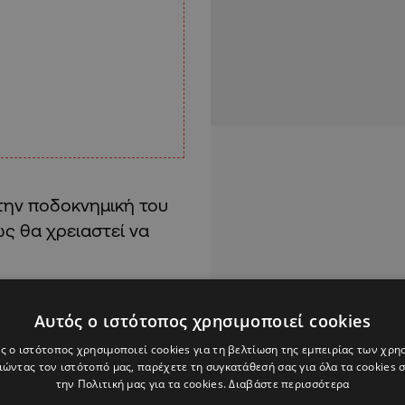
στην ποδοκνημική του
ως θα χρειαστεί να
ς λύσεις του στο
Αυτός ο ιστότοπος χρησιμοποιεί cookies
ο δύσκολο διάστημα.
ς ο ιστότοπος χρησιμοποιεί cookies για τη βελτίωση της εμπειρίας των χρη
νουσον αφήνουν
ώντας τον ιστότοπό μας, παρέχετε τη συγκατάθεσή σας για όλα τα cookies
υς «καθαρούς» στόπερ,
την Πολιτική μας για τα cookies.
Διαβάστε περισσότερα
υίλιαν Αράο, ο οποίος