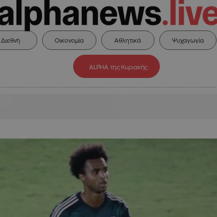
Διεθνή
Οικονομία
Αθλητικά
Ψυχαγωγία
ALPHA της Κυριακής