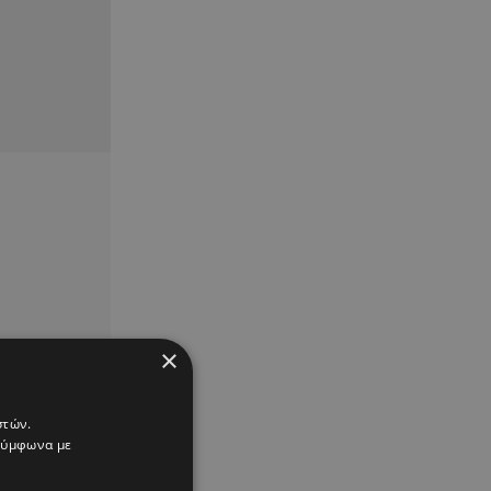
×
στών.
 σύμφωνα με