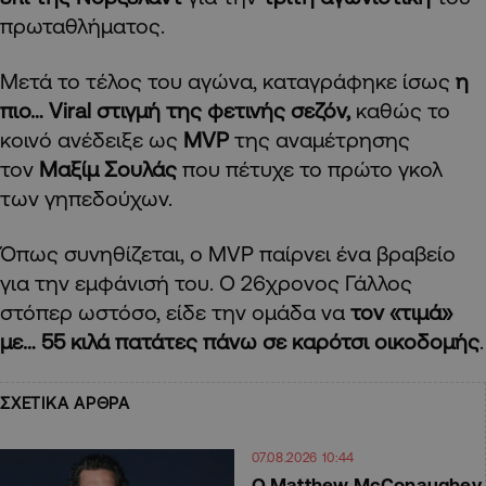
πρωταθλήματος.
Μετά το τέλος του αγώνα, καταγράφηκε ίσως
η
πιο… Viral στιγμή της φετινής σεζόν,
καθώς το
κοινό ανέδειξε ως
MVP
της αναμέτρησης
τον
Μαξίμ Σουλάς
που πέτυχε το πρώτο γκολ
των γηπεδούχων.
Όπως συνηθίζεται, ο MVP παίρνει ένα βραβείο
για την εμφάνισή του. Ο 26χρονος Γάλλος
στόπερ ωστόσο, είδε την ομάδα να
τον «τιμά»
με… 55 κιλά πατάτες πάνω σε καρότσι οικοδομής
.
ΣΧΕΤΙΚΑ ΑΡΘΡΑ
07.08.2026 10:44
Ο Matthew McConaughey