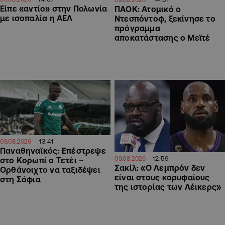
Είπε «αντίο» στην Πολωνία
ΠΑΟΚ: Ατομικό ο
με ισοπαλία η ΑΕΛ
Ντεσπόντοφ, ξεκίνησε το
πρόγραμμα
αποκατάστασης ο Μεϊτέ
13:41
09.08.2026
Παναθηναϊκός: Επέστρεψε
12:59
09.08.2026
στο Κορωπί ο Τετέι –
Σακίλ: «Ο Λεμπρόν δεν
Ορθάνοιχτο να ταξιδέψει
είναι στους κορυφαίους
στη Σόφια
της ιστορίας των Λέικερς»