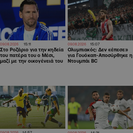
15:11
15:07
09.08.2026
09.08.2026
Στο Ροζάριο για την κηδεία
Ολυμπιακός: Δεν «έπεσε»
του πατέρα του ο Μέσι,
για Γουόκαπ-Αποσύρθηκε η
μαζί με την οικογένειά του
Ντουμπάι BC
14:57
09.08.2026
14:31
09.08.2026