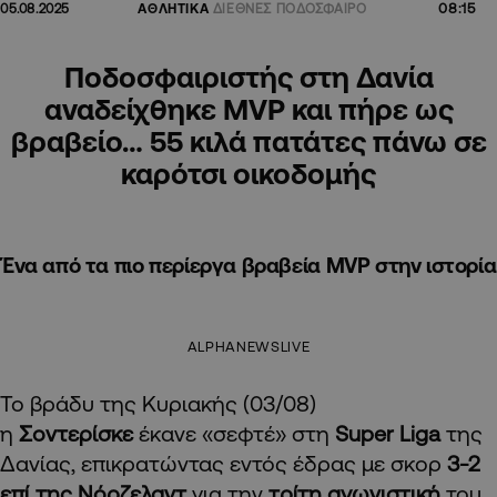
08:15
05.08.2025
ΑΘΛΗΤΙΚΑ
ΔΙΕΘΝΕΣ ΠΟΔΟΣΦΑΙΡΟ
Ποδοσφαιριστής στη Δανία
αναδείχθηκε MVP και πήρε ως
βραβείο… 55 κιλά πατάτες πάνω σε
καρότσι οικοδομής
Ένα από τα πιο περίεργα βραβεία MVP στην ιστορία
ALPHANEWSLIVE
Το βράδυ της Κυριακής (03/08)
η
Σοντερίσκε
έκανε «σεφτέ» στη
Super Liga
της
Δανίας, επικρατώντας εντός έδρας με σκορ
3-2
επί της Νόρζελαντ
για την
τρίτη αγωνιστική
του