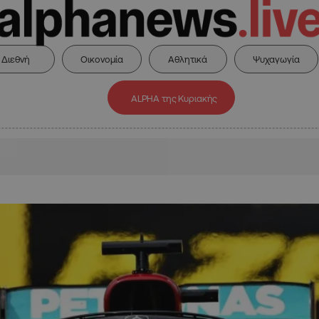
Διεθνή
Οικονομία
Αθλητικά
Ψυχαγωγία
ALPHA της Κυριακής