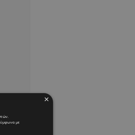
×
στών.
 σύμφωνα με