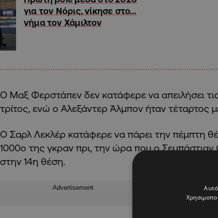
για τον Νόρις, νίκησε στο…
νήμα τον Χάμιλτον
Ο Μαξ Φερστάπεν δεν κατάφερε να απειλήσει τις
τρίτος, ενώ ο Αλεξάντερ Άλμπον ήταν τέταρτος με
Ο Σαρλ Λεκλέρ κατάφερε να πάρει την πέμπτη θέσ
1000ο της γκραν πρι, την ώρα που ο Σεμπάστιαν
στην 14η θέση.
Αυτό
Advertisement
Χρησιμοποι