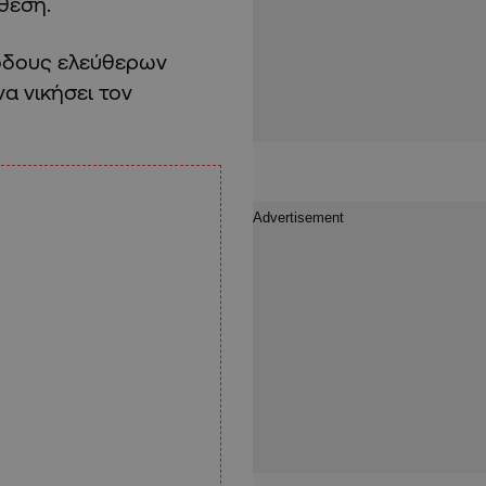
θέση.
ιόδους ελεύθερων
α νικήσει τον