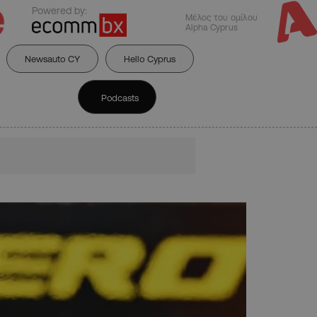
Powered by:
Μέλος του ομίλου
Alpha Cyprus
Newsauto CY
Hello Cyprus
Podcasts